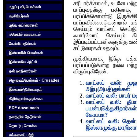
சரிபார்க்காமல், உடனே மற
மறுப்பு வீடியோக்கள்
பரப்புவதற்கு பதிலா
பரப்பிக்கொண்டு இருக்க
ஆசிரியர்கள்
பரப்பவில்லையென்றால் உங
புதிய கட்டுரைகள்
செய்யும் வாட்ஸப் செய்த
ஈமெயில் உரையாடல்
ஃபார்வோட் செய்யும் கி
இப்படிப்பட்டவர்களுக்கு 
கேள்வி பதில்கள்
கட்டுரைகள் உதவும்.
இஸ்லாமில் பெண்கள்
முக்கியமாக, இந்த பக்க
இஸ்லாமிய ஆட்சி
பரப்பப்படுகின்ற நல்ல ம
விரும்புகிறேன்.
ஏன் மாறினார்கள்
சிலுவைப்போர்கள் - Crusades
வாட்ஸப் வலி: முஹ
அற்பு(அபத்)தங்கள்
இஸ்லாம்/தீவிரவாதம்
வாட்ஸப் வலி: பாபர் மச
கிறிஸ்தவர்களுக்காக‌
வாட்ஸப் வலி: தீபா
PDF downloads
பயன்படுத்துகிறார்
கோபமா?
தளத்தில் தேடுங்கள்
வாட்ஸப் வலி: தென்
தொடர்பு கொள்க‌
இஸ்லாமுக்கு மாறினா
எங்களைப் பற்றி