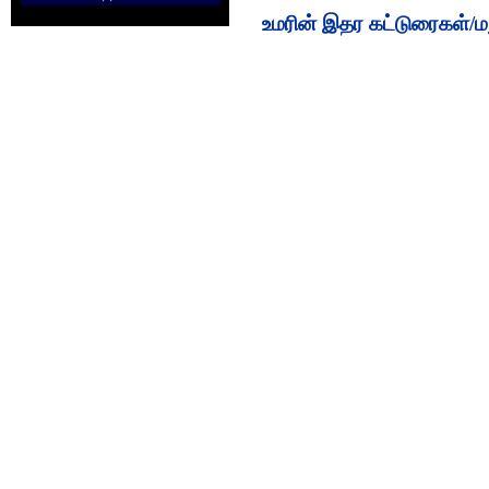
உமரின் இதர கட்டுரைகள்/மற