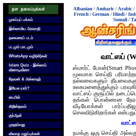
Albanian
/
Amharic
/
Arabic
/
French
/
German
/
Hindi
/
Ind
Somali
/
Ta
முகப்புப் பக்கம்
இஸ்லாமிய அகராதி
தளவரைப் படம்
படமும் பாடமும்
வாட்ஸப் (
WhatsApp வழி(லி)கள்
Islam Quiz - இஸ்லாம்
ஸ்மார்ட் போன்(Smart Ph
வினாடிவினா
மூலமாக செய்தி பரிமாற்ற
தேவன் & அல்லாஹ்
நல்லவைகளும் தீயவைகளு
உலகமனைத்துக்கும் பரவு
இயேசு யார்?
வாட்ஸப் குரூப்பில் நடைப்
பைபிள்
தங்கள் பொன்னான நேரத்
வீடியோக்கள் பார்ப்பத
கிறிஸ்தவம்
செலவிடுகிறார்கள் என்பத
குர்‍ஆன்
வாட்ஸ
முஹம்மது
நமக்கு ஒரு செய்தி அல்ல
விவாத மறுப்புக்கள்