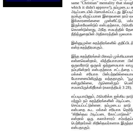
same "Christian" mentality that slaug
which it didn't approve!), நம்முடைய 
அடிப்படையில் அமைக்கப்பட்டது. இப்படிப்
நமக்கு விருப்பமான இறைவனை நாம் வணங
இக்காரணங்களை முன்னிட்டு, மக்க
இருக்கவேண்டும் என்பதற்காக‌, அமெர
கொண்டுள்ளது, அதே சமயத்தில் தேவைப
நீதித்துறையின் அதிகாரத்தின் மூலமாக
இன்னுமுள்ள சுதந்திரங்களில் குறிப்
என்ற சுதந்திரமாகும்.
இந்த சுதந்திரங்கள் மிகவும் முக்கியம
என்னவென்றால், வித்தியாசமான ப
ஒருவரோடு ஒருவர் ஒற்றுமையாக வாழு
நம்புகின்றார் என்பதற்காக சட்டத்த
மக்கள் சரியாக பின்பற்றவில்லையா
யோசனையிலிருந்து வந்ததாகும், "யூ
என்றுமில்லை, ஆணென்றும் பெண்
சமமாயிருக்கிறீர்கள்
(
கலாத்தியர் 3:28).
எப்ப‌டியாயினும், அமெரிக்க‌ ஐக்கிய‌ நாடு
ம‌ற்றும் ந‌ம் சுத‌ந்திர‌ங்க‌ளின் அடிப்ப‌டை 
செய்ய‌ப்பட்டுள்ள‌ன‌. ந‌ம்முடைய‌ நாட
என்ப‌தை கூட‌ ம‌க்க‌ள் ச‌ரியாக‌ தெரிந
"கிறிஸ்த‌வ‌ அடிப்ப‌டை கோட்பாடுக‌ள்"
என்றால் ஒரு கலாச்சார‌ம் ச‌ம்ம‌ந்த‌
பெற்றோர்க‌ள் கிறிஸ்த‌வ‌ர்க‌ளாக‌ இருந்
என்பதாகும்.