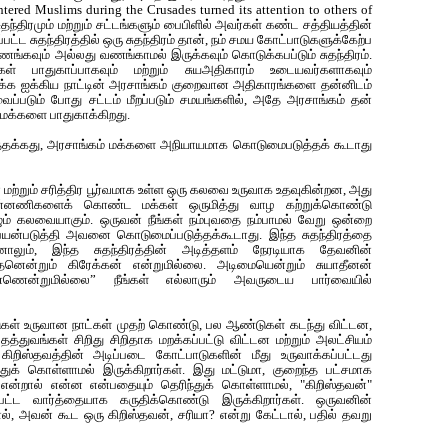
htered Muslims during the Crusades turned its attention to others of
சுதந்திரமும் மற்றும் சட்டங்களும் பைபிளில் அவர்கள் கண்ட சத்தியத்தின்
பட்ட சுதந்திரத்தில் ஒரு சுதந்திரம் தான், நம் சமய கோட்பாடுகளுக்கேற்ப
்கவும் அல்லது வணங்காமல் இருக்கவும் கொடுக்கபப்டும் சுதந்திரம்.
ள் பாதுகாப்பாகவும் மற்றும் சுயஅதிகாரம் உடையவர்களாகவும்
ிக்க ஐக்கிய நாட்டின் அரசாங்கம் குறைவான அதிகாரங்களை தன்னிடம்
்படும் போது சட்டம் மீறப்படும் சமயங்களில், அதே அரசாங்கம் தன்
 மக்களை பாதுகாக்கிறது.
பிடத்தக்கது, அரசாங்கம் மக்களை அநியாயமாக கொடுமைபடுத்தக் கூடாது
ான மற்றும் சரித்திர பூர்வமாக உள்ள ஒரு கலவை உருவாக உதவுகின்றன, அது
ின்னணிகளைக் கொண்ட மக்கள் ஒருமித்து வாழ கற்றுக்கொண்டு
ம் கலவையாகும். ஒருவன் நீங்கள் நம்புவதை நம்பாமல் வேறு ஒன்றை
ை பயன்படுத்தி அவனை கொடுமைப்படுத்தக்கூடாது. இந்த சுதந்திரத்தை
னாலும், இந்த சுதந்திரத்தின் அடித்தளம் நேரடியாக தேவனின்
தனென்றும் கிரேக்கன் என்றுமில்லை. அடிமையென்றும் சுயாதீனன்
ணென்றுமில்லை” நீங்கள் எல்லாரும் அவருடைய பார்வையில்
க‌ள் உருவான‌ நாட்க‌ள் முத‌ற் கொண்டு, ப‌ல‌ ஆண்டுக‌ள் க‌ட‌ந்து விட்ட‌ன‌,
த‌த்துவ‌ங்க‌ள் சிறிது சிறிதாக‌ ம‌ற‌க்க‌ப்ப‌ட்டு விட்ட‌ன‌ ம‌ற்றும் அல‌ட்சிய‌ம்
ு கிறிஸ்தவத்தின் அடிப்படை கோட்பாடுக‌ளின் மீது உருவாக்க‌ப்ப‌ட்ட‌து
்துக் கொள்ளாம‌ல் இருக்கிறார்க‌ள். இது ம‌ட்டுமா, குறைந்த‌ ப‌ட்ச‌மாக‌
 என்றால் என்ன‌ என்ப‌தையும் தெரிந்துக் கொள்ளாம‌ல், "கிறிஸ்த‌வ‌ன்"
ப்ப‌ட்ட‌ வார்த்தையாக‌ க‌ருதிக்கொண்டு இருக்கிறார்க‌ள். ஒருவ‌னின்
தால், அவ‌ன் கூட ஒரு கிறிஸ்த‌வ‌ன், ச‌ரியா? என்று கேட்டால், பதில் தவறு