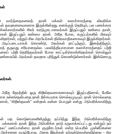
கள்
பமான வார்த்தைகளைத் தான் மக்கள் கலாச்சாரத்தை விவரிக்க
கள் தவறானவைகளாக இருக்கின்றது. எனக்குத் தெரியும், பல பணக்கார
்சுக்காரர்களில் சிலர் கரடுமுரடானவர்கள் இருப்பதும் உண்மை தான்,
ரகள் இருப்பதும் உண்மை தான். அதே போல, கருப்பர்களில் மிகவும்
றார்கள், மற்றும் சில அரபியர்கள் தீவிரவாதிகளாகவும் இருக்கிறார்கள்.
டிப்படையாகக் கொண்டு, அவர்கள் நாட்டிற்கும், இனத்திற்கும்,
த் தருவது சரியானதல்ல. பல‌வித்தியாசமான கலாச்சாரத்தைப் பற்றி
ளைப் பற்றி தெரிந்தவர்கள் போல காட்டிக்கொள்கிறவர்கள் சொல்லும்
. உண்மையில் அவ‌ர்க‌ள் த‌வறாக‌ புரிந்துக் கொண்டுள்ளார்க‌ள். இன்னொரு
வர்கள்.
 அதே நேரத்தில் ஒரு கிறிஸ்தவளாக‌னாகவும் இருப்பதினால், மேலே
ரணாக உள்ளதென்பதை நான் நிச்சயமாக சொல்லமுடியும். நான் சொல்வதை
னால், "கிறிஸ்தவன்" என்றால் என்ன பொருள் என்று அமெரிக்காவிற்கு
ள் மத கொடுமைகளிலிருந்து தப்பித்து இந்த அமெரிக்காவிற்கு
ட்ட மக்களால் தான் இந்த அமெரிக்க நாடு உருவாக்கப்பட்டது என்றும் நம்
தவ" மனப்பான்மை தான் குருசேடர்கள் என்ற பெயரில் முஸ்லீம்களை
பிரச்சனை வரும்போது, அதை இவர்கள் ஏற்றுக்கொள்ளவில்லை - the