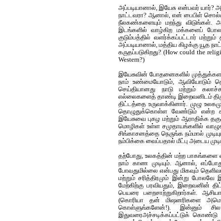
அப்படியானால், இயேசு என்பவர் யார்?
நாட்டவரா? ஆனால், என் பைபிள் சொல்
நீலகண்களையும் மறந்து விடுங்கள். அ
இடங்களில் வாழ்கிற மக்களைப் போலவ
குடும்பத்தில் வளர்க்கப்பட்டார் மற்ற
அப்படியானால், மத்திய கிழக்கு யூத நா
கருதப்படுகிறது?
(
How could the religi
Western?)
இயேசுவின் போதனைகளில் முத்துக்க
நாம் உண்மையோடும், ஆவியோடும் தொ
செய்தியானது நாடு மற்றும் கலாச்சா
எல்லைகளைத் தாண்டி இறைவனிடம் திரும்
திட்டத்தை உருவாக்கினார். முழு உ
தொழுதுக்கொள்ள வேண்டும் என்ற கட
இயேசுவை புகழ மற்றும் ஆராதிக்க தகு
மொழிகள் உள்ள சமுதாயங்களில் வாழுகி
சிங்காசனத்தை நெருங்க நம்மால் முடியு
நம்பிக்கை வைப்பதால் மீட்பு அடைய முடி
தற்போது, உலகத்தின் மற்ற பாகங்களை வ
நாம் காண முடியும். ஆனால், எப்போதும
போவ‌துமில்லை என்பது மிகவும் தெளிவா
மற்றும் சரித்திரமும் இன்று போலவே இ
மேற்கிற்கு பரவியதும், இறைவனின் த
பெயரை பறைசாற்றுகிறார்கள். ஆசிய
(
கொரியா தன் மிஷனரிகளை அமெரிக்க
கொள்ளுங்களேன்!). இன்னும் ச
இதுவரைஅச்சடிக்கப்பட்டுக் கொண்டு 