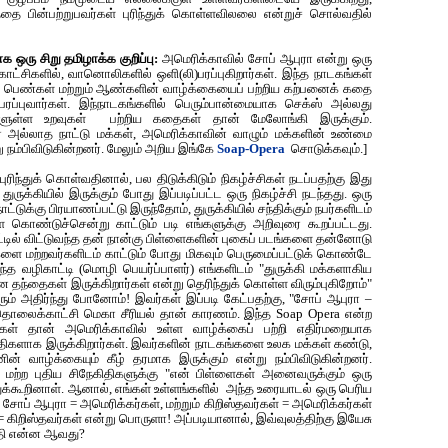
்தை பின்பற்றுபவர்கள் புரிந்துக் கொள்ளவிலலை என்றுச் சொல்வதில்
 ஒரு சிறு தமிழாக்க‌ குறிப்பு:
அமெரிக்காவில் சோப் ஆபுரா என்று ஒரு
காட்சிகளில், வானொலிகளில் ஒளி
(
லி)பரப்புகிறார்கள். இந்த நாடகங்கள்
 பெண்கள் மற்றும் ஆண்களின் வாழ்க்கையைப் பற்றிய கற்பனைக் கதை
)பரப்புவார்கள். இந்நாடகங்களில் பெரும்பான்மையாக செக்ஸ் அல்லது
ுகளுள்ள உறவுகள் பற்றிய கதைகள் தான் மேலோங்கி இருக்கும்.
 அல்லாத நாட்டு மக்கள், அமெரிக்காவின் வாழும் மக்களின் உண்மை
ு நம்பிவிடுகின்றனர். மேலும் அறிய இங்கே
Soap-Opera
சொடுக்கவும்.]
ரிந்துக் கொள்வதினால், பல திடுக்கிடும் நிகழ்ச்சிகள் நடப்பதற்கு இது
ருக்கியில் இருக்கும் போது இப்படிப்பட்ட ஒரு நிகழ்ச்சி நடந்தது. ஒரு
ாட்டுக்கு பிரயாணப்பட்டு இருந்தோம், துருக்கியில் சந்திக்கும் நபர்களிடம்
ை கொண்டுச்சென்று காட்டும் படி எங்களுக்கு அறிவுரை கூறப்பட்டது.
ட்டில் விட்டுவந்த தன் நான்கு பிள்ளைகளின் புகைப் படங்களை தன்னோடு
ை மற்றவர்களிடம் காட்டும் போது மிகவும் பெருமைப்பட்டுக் கொண்டே
வந்த வழிகாட்டி
(
மொழி பெயர்ப்பாளர்) எங்களிடம் "துருக்கி மக்களாகிய
 தந்தைகள் இருக்கிறார்கள் என்று தெரிந்துக் கொள்ள விரும்புகிறோம்"
ம் அதிர்ந்து போனோம்! இவர்கள் இப்படி கேட்பதற்கு, "சோப் ஆபுரா –
தொலைக்காட்சி மெகா சீரியல் தான் காரணம். இந்த Soap Opera என்ற
கைகள் தான் அமெரிக்காவில் உள்ள வாழ்க்கைப் பற்றி எதிர்மறையாக
ிதிகளாக இருக்கிறார்கள். இவர்களின் நாடகங்களை உலக மக்கள் கண்டு,
் வாழ்க்கையும் கீழ் தரமாக‌ இருக்கும் என்று நம்பிவிடுகின்றனர்.
ள மற்ற புதிய சிநேகிதிகளுக்கு "என் பிள்ளைகள் அனைவருக்கும் ஒரு
துக்கூறினாள். ஆனால், எங்கள் உள்ளங்களில் அந்த உரையாடல் ஒரு பெரிய
சோப் ஆபுரா = அமெரிக்கர்கள், மற்றும் கிறிஸ்தவர்கள் = அமெரிக்கர்கள்
 கிறிஸ்தவர்கள் என்று பொருளா! அப்படியானால், இவ்வுலத்திற்கு இயேசு
்தி என்ன ஆவது?