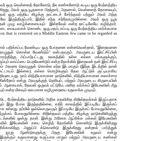
 அவர் ஒரு வெள்ளைத் தோலோடு, நீல கண்களோடு கூடிய ஒரு மேற்கத்திய
கிறது, அவர் ஒரு யூதனாக பிறந்தார், அதனால், வெள்ளைத் தோலையும்,
வர் ஒரு மத்திய கிழக்கு நாட்டைச் சேர்ந்தவர் மற்றும் அவர் அந்த
ே இருந்திருப்பார், இதில் எந்த சந்தேகமுமில்லை. அவர் ஒரு யூத
ும் தன் முழு வாழ்க்கையையும் இஸ்ரவேல் என்ற நாட்டிலேயே கழித்தார்.
ட்டை மையமாகக் கொண்ட‌ ஒரு மதம், எப்படி ஒரு மேற்கத்திய மார்க்கமாக
on that is centered on a Middle Eastern Jew came to be regarded as
ளால் பதிக்கப்படவேண்டிய ஒரு போதனை என்னவென்றால், "இறைவனை
ழுதுக் கொள்ள வேண்டும்" என்பதாகும். அவருடைய இரட்சிப்பின்
ரத்திற்கு அப்பாற்பட்டது. உலகத்தில் உள்ள எல்லா மக்களுக்கும்,
பும் வாய்ப்பை பெறவேண்டும் என்ற நோக்கில் இறைவன் தன் இரட்சிப்பு
லகமும் அவரை தொழுதுக் கொள்ள ஏற்ற இடமாகும்
(
இந்த இடத்தில் தான்
்டாயம் இல்லை); எல்லா மொழிகளும் தேவ ஆட்டுக் குட்டியாகிய
தியுடையது. நாம் வித்தியாசமான நாடுகளில், வித்தியாசமான கலாச்சார
ன்றோம் என்று அவருக்குத் தெரியும், மற்றும் அவருடைய கிருபையின்
ம். ஆகையால், தேவன் ஒருவர் மட்டுமே, மனித வர்க்கம் இயேசுவின் மீது
யும் என்ற மிகவும் சுலபமான வழிமுறையை உருவாக்க முடியும்.
ிட, மேற்கத்திய நாடுகளில் அதிக சதவிகித கிறிஸ்தவர்கள் இருப்பதாக
் இது போல‌ இருந்த‌தில்லை, எதிர் கால‌த்தில் இப்ப‌டியே இருக்க‌ப்
க உள்ளது. நம்மில் ஒவ்வொருவரும் இப்படியே இருக்கப் போவதுமில்லை,
ருக்கப் போவதுமில்லை. கிறிஸ்தவம் மத்திய கிழக்கு நாடுகளிலிருந்து
ிட்டங்களில் ஒன்று தான். இன்று அனேக ஆப்ரிக்க மக்கள் இயேசுவின்
ாவில் இயேசுவின் சபை செழித் தோங்கிக் கொண்டு இருக்கின்றது
ாவிற்கு அனுப்பி க்கொண்டு இருக்கிறது என்றால் பார்த்துக்
ில நூறு ஆண்டுகளுக்கு பிறகு இயேசுவின் உருவம் என்று
இருக்கும் உருவமானது கருப்பாக மாறும் மற்றும் அவருடைய கண்கள்