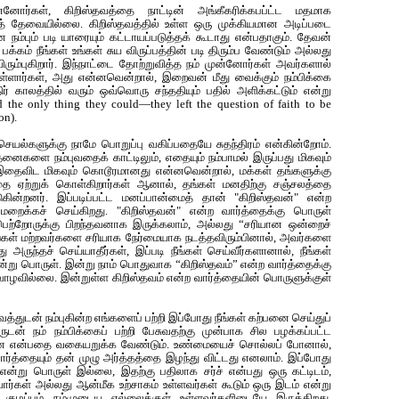
னோர்கள், கிறிஸ்தவத்தை நாட்டின் அங்கீகரிக்கபப்ட்ட மதமாக
ையத் தேவையில்லை. கிறிஸ்தவத்தில் உள்ள ஒரு முக்கியமான அடிப்படை
்பும் படி யாரையும் கட்டாயப்படுத்தக் கூடாது என்பதாகும். தேவன்
்கம் நீங்கள் உங்கள் சுய விருப்பத்தின் படி திரும்ப வேண்டும் அல்லது
ரும்புகிறார். இந்நாட்டை தோற்றுவித்த நம் முன்னோர்கள் அவர்களால்
ுள்ளார்கள், அது என்னவென்றால், இறைவன் மீது வைக்கும் நம்பிக்கை
் காலத்தில் வரும் ஒவ்வொரு சந்ததியும் பதில் அளிக்கட்டும் என்று
d the only thing they could—they left the question of faith to be
on).
செயல்களுக்கு நாமே பொறுப்பு வகிப்பதையே சுதந்திரம் என்கின்றோம்.
ைகளை நம்புவதைக் காட்டிலும், எதையும் நம்பாமல் இருப்பது மிகவும்
 இதைவிட மிகவும் கொடூரமானது என்னவென்றால், மக்கள் தங்களுக்கு
தை ஏற்றுக் கொள்கிறார்கள் ஆனால், தங்கள் மனதிற்கு சஞ்சலத்தை
ின்றனர். இப்படிப்பட்ட மனப்பான்மைத் தான் "கிறிஸ்தவன்" என்ற
றைக்கச் செய்கிறது. "கிறிஸ்தவன்" என்ற வார்த்தைக்கு பொருள்
ெற்றோருக்கு பிறந்தவனாக இருக்கலாம், அல்லது “சரியான ஒன்றைச்
ங்கள் மற்றவர்களை சரியாக நேர்மையாக நடத்தவிரும்பினால், அவர்களை
அருந்தச் செய்யாதீர்கள், இப்படி நீங்கள் செய்வீர்களானால், நீங்கள்
ன்று பொருள். இன்று நாம் பொதுவாக‌ “கிறிஸ்தவம்” என்ற வார்த்தைக்கு
வாழவில்லை. இன்றுள்ள கிறிஸ்தவம் என்ற வார்த்தையின் பொருளுக்குள்
்துடன் நம்புகின்ற எங்களைப் பற்றி இப்போது நீங்கள் கற்பனை செய்துப்
ாருடன் நம் நம்பிக்கைப் பற்றி பேசுவதற்கு முன்பாக சில பழக்கப்பட்ட
ன என்பதை வகையறுக்க வேண்டும். உண்மையைச் சொல்லப் போனால்,
ார்த்தையும் தன் முழு அர்த்தத்தை இழந்து விட்டது எனலாம். இப்போது
 என்று பொருள் இல்லை, இதற்கு பதிலாக சர்ச் என்பது ஒரு கட்டிடம்,
வார்கள் அல்லது ஆன்மீக உற்சாகம் உள்ளவர்கள் கூடும் ஒரு இடம் என்று
ட குழப்பம் நம்முடைய எல்லைக்குள் உள்ளவர்களிடையே இருக்கிறது,