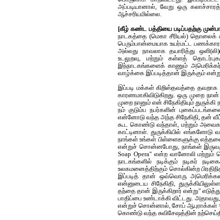
அப்படியானால், வேறு ஒரு கலாச்சாரத
ஆச்சரியமில்லை.
[கீழ் கண்ட பத்தியை படிப்பதற்கு முன்பாக
நாடகத்தை
(
மெகா சீரியல்) தொலைக் 
பெரும்பான்மையாக உயர்மட்ட பணக்கார
அல்லது நாவலாக தயாரித்து ஒளி
(
லி
உடலுறவு, மற்றும் கள்ளத் தொடர்ப
இந்நாடகங்களைக் காணும் அமெரிக்கர்
வாழ்க்கை இப்படித்தான் இருக்கும் என்ற
இப்படி மக்கள் கிறிஸ்தவத்தை தவறாக பு
காரணமாகிவிடுகிறது. ஒரு முறை நான் து
முறை நானும் என் சிநேகிதியும் துருக்கி ந
நம் குடும்ப நபர்களின் புகைப்படங்கள
என்னோடு வந்த அந்த சிநேகிதி, தன் வீ
கூட கொண்டு வந்தாள், மற்றும் அவைகள
காட்டினாள். துருக்கியில் எங்களோடு 
நாங்கள் உங்கள் பிள்ளைகளுக்கு எத்தனை
என்றுச் சொன்னபோது, நாங்கள் இருவரு
Soap Opera" என்ற வானோலி மற்றும் 
நாடகங்களில் நடிக்கும் நடிகர் நடி
உலகமனைத்திற்கும் சொல்கின்ற பிரதிந
இப்படித் தான் ஒவ்வொரு அமெரிக்கனின
என்னுடைய சிநேகிதி, துருக்கியிலுள்
தந்தை தான் இருக்கிறார் என்று" எடுத்
பாதிப்பை உண்டாக்கி விட்டது. அதாவது, 
என்றுச் சொன்னால், சோப் ஆபுராக்கள் =
கொண்டு வந்த சுவிசேஷத்தின் நற்செய