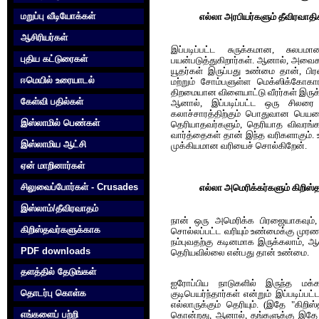
மறுப்பு வீடியோக்கள்
எல்லா அரபியர்களும் தீவிரவாதி
ஆசிரியர்கள்
இப்படிப்பட்ட சுருக்கமான, சுல
புதிய கட்டுரைகள்
பயன்படுத்துகிறார்கள். ஆனால், அவை
யூதர்கள் இருப்பது உண்மை தான், பிரன
ஈமெயில் உரையாடல்
மற்றும் சோம்பளுள்ள மெக்ஸிக்கோகா
திறமையான விளையாட்டு வீரர்கள் இருக்கி
கேள்வி பதில்கள்
ஆனால், இப்படிப்பட்ட ஒரு சிலரை அ
கலாச்சாரத்திற்கும் பொதுவான பெயரை
இஸ்லாமில் பெண்கள்
தெரியாதவர்களும், தெரியாத விவரங்க
வார்த்தைக‌ள் தான் இந்த‌ வ‌ரிக‌ளாகும்
இஸ்லாமிய ஆட்சி
முக்கிய‌மான‌ வ‌ரியைச் சொல்கிறேன்.
ஏன் மாறினார்கள்
சிலுவைப்போர்கள் - Crusades
எல்லா அமெரிக்கர்களும் கிறிஸ்த
இஸ்லாம்/தீவிரவாதம்
நான் ஒரு அமெரிக்க பிரஜையாகவும்,
கிறிஸ்தவர்களுக்காக‌
சொல்லப்பட்ட வரியும் உண்மைக்கு மு
நம்புவதற்கு கடினமாக இருக்கலாம், ஆ
PDF downloads
தெரியவில்லை என்பது தான் உண்மை.
தளத்தில் தேடுங்கள்
ஐரோப்பிய நாடுகளில் இருந்த மக்க
தொடர்பு கொள்க‌
குடிபெயர்ந்தார்கள் என்றும் இப்படிப்ப
எல்லாருக்கும் தெரியும்.
(
இதே "கிறிஸ்
எங்களைப் பற்றி
கொன்றது, ஆனால், தங்களுக்கு இதே 