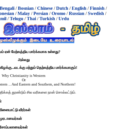
Bengali
/
Bosnian
/
Chinese
/
Dutch
/
English
/
Finnish
/
onesian
/
Malay
/
Persian
/
Oromo
/
Russian
/
Swedish
/
mil
/
Telugu
/
Thai
/
Turkish
/
Urdu
வம் ஏன் மேற்கத்திய மார்க்கமாக உள்ளது?
அல்லது
.கிழக்கு...வடக்கு ம‌ற்றும் தெற்கத்திய மார்க்கமாகும்!
Why Christianity is Western
Or
stern ... And Eastern and Southern, and Northern!
க்க‌த் தூண்டும் சில‌ வரிக‌ளை நான் சொல்ல‌ட்டும்.
்
விளையாட்டு வீரர்கள்
டுமுரடானவர்கள்
 சோம்பலானவர்கள்