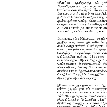
இந்நாட்டை தோற்றுவித்த நம் முன்
ஆக்கியிருந்தாலும், நாம் குழப்பமட
கோட்பாடு என்னவென்றால், இறைவனை நம
அவருடைய அன்பு மற்றும் இரக்கத்தின் பக
நம்பிக்கை கொள்ள வேண்டும் என்று வி
முடிந்த ஒன்றை செய்து விட்டு சென்ற
என்றால் என்ன? என்ற கேள்விக்கு எதிர
விட்டுவிட்டார்கள்
(
So our founders di
answered by each succeeding generati
ஆகையால், நம் நம்பிக்கைகள் மற்றும் 
துரதிஷ்டமாக, மக்கள் இயேசுவின் போதன
சுலபம் என்று எண்ணி விடுகின்றனர்.
மிகவும் கவர்ச்சியாக உள்ள போதகத்
கொடுத்தும் போதகத்தை தள்ளி விடுக
வார்த்தையின் உண்மை அர்த்தத்தை ம
என்னவென்றால், அவன் "கிறிஸ்தவ" ப
செய்கிறவனாக” இருக்கவேண்டும் . நீ
சபிக்காதீர்கள், அல்லது அவர்களை மது 
கிறிஸ்தவராக நடந்துக்கொள்கிறீர்கள் எ
கொடுக்கும் பொருளில், அன்று இயேசு 
அவரை நாம் அடைக்க முடியாது.
இயேசுவின் வார்த்தைகளை மிகவும் ஆர்வத
பார்க்க முடியும். நாம் நம் அயலகத்த
வார்த்தைகளின் உண்மை பொருள் என்
"சர்ச் அல்லது கிறிஸ்தவ சபை" என்ற வ
இவ்வார்த்தைக்கு "இயேசுவின் சரீரம்"
அங்கே மத சம்மந்தப்பட்ட மக்கள் கூடு
பொருளாக மாறிவிட்டது. இப்படிப்பட்