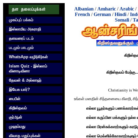
Albanian
/
Amharic
/
Arabic
/
French
/
German
/
Hindi
/
Ind
Somali
/
Ta
முகப்புப் பக்கம்
இஸ்லாமிய அகராதி
தளவரைப் படம்
படமும் பாடமும்
கிறிஸ்த
WhatsApp வழி(லி)கள்
Islam Quiz - இஸ்லாம்
வினாடிவினா
கிறிஸ்தவம் மேற்கு..
தேவன் & அல்லாஹ்
இயேசு யார்?
Christianity is We
பைபிள்
உங்கள் மனதின் சிந்தனையை கிளறி, சிந்தி
கிறிஸ்தவம்
எல்லா யூதர்களும் பணக்காரர்கள
குர்‍ஆன்
எல்லா கருப்பின மக்களும் நல்ல 
முஹம்மது
எல்லா பிரன்சுக்காரர்களும் க‌ர
விவாத மறுப்புக்கள்
எல்லா மெக்ஸிக்கோகாரர்களும்