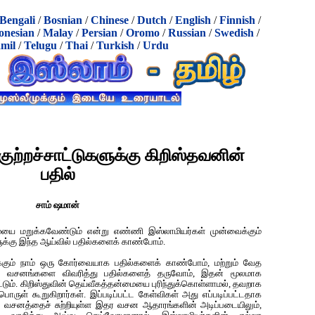
Bengali
/
Bosnian
/
Chinese
/
Dutch
/
English
/
Finnish
/
onesian
/
Malay
/
Persian
/
Oromo
/
Russian
/
Swedish
/
mil
/
Telugu
/
Thai
/
Turkish
/
Urdu
குற்றச்சாட்டுகளுக்கு கிறிஸ்தவனின்
பதில்
சாம் ஷமான்
மையை மறுக்கவேண்டும் என்று எண்ணி இஸ்லாமியர்கள் முன்வைக்கும்
க்கு இந்த ஆய்வில் பதில்களைக் காண்போம்.
்கும் நாம் ஒரு கோர்வையாக பதில்களைக் காண்போம், மற்றும் வேத
வசனங்களை விவரித்து பதில்களைத் தருவோம், இதன் மூலமாக
ட்டும். கிறிஸ்துவின் தெய்வீகத்தன்மையை புரிந்துக்கொள்ளாமல், தவறாக
ுள் கூறுகிறார்கள். இப்படிப்பட்ட கேள்விகள் அது எப்படிப்பட்டதாக
ும் வசனத்தைச் சுற்றியுள்ள இதர வசன ஆதாரங்களின் அடிப்படையிலும்,