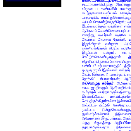
கூடாரவாசலிலிருந்து அவர்களு
உம்முடைய கண்களில் எனக்கு
கடந்துபோகவேண்டாம். கொஞ்ச
மரத்தடியில் சாய்ந்துகொண்டிரு
அப்பம் கொண்டுவருகிறேன்; அப
இடம்வரைக்கும் வந்தீர்கள் என்
ஆபிரகாம் வெண்ணெயையும் பாலைய
வைத்து, அவர்கள் அருகே மர
அவர்கள் அவனை நோக்கி: உன
இருக்கிறாள் என்றான். அப்
உன்னிடத்திற்குத் திரும்ப வர
இருப்பான் என்றார். சாரா
கேட்டுக்கொண்டிருந்தாள். . . .
அ
கிழவியாயிருக்கப் பிள்ளைபெற
உண்டோ? உற்பவகாலத்திட்டத்தில
ஒரு குமாரன் இருப்பான் என்றார்
அவர்: இல்லை, நீ நகைத்தாய் என
நோக்கிப் போனார்கள்; ஆபி
அப்பொழுது கர்த்தர்:
ஆபிரகாம்
சகல ஜாதிகளும் ஆசீர்வதிக்கப்
கூக்குரல் பெரிதாயிருப்பதினா
இறங்கிப்போய், என்னிடத்த
செய்திருக்கிறார்களோ இல்லையோ 
அவ்விடம் விட்டுச் சோதோமை 
முன்பாக நின்றுகொண்டிருந
துன்மார்க்கனோடே நீதிமானை
நீதிமான்கள் இருப்பார்கள், அதற்
அந்த ஸ்தலத்தை அழிப்பீரோ?
தூரமாயிருப்பதாக; நீதிமானை