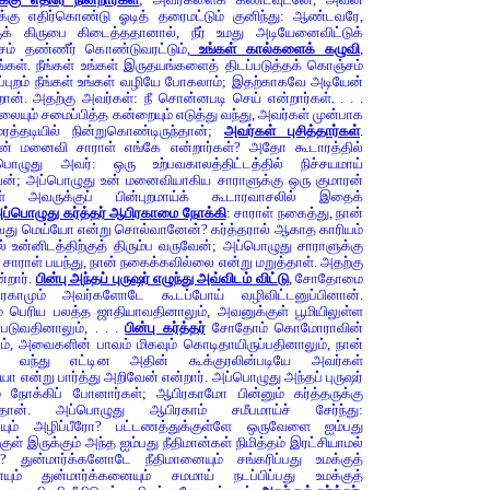
க்கு எதிர்கொண்டு ஓடித் தரைமட்டும் குனிந்து: ஆண்டவரே,
க் கிருபை கிடைத்ததானால், நீர் உமது அடியேனைவிட்டுக்
ம் தண்ணீர் கொண்டுவரட்டும்,
உங்கள் கால்களைக் கழுவி
,
ங்கள். நீங்கள் உங்கள் இருதயங்களைத் திடப்படுத்தக் கொஞ்சம்
்புறம் நீங்கள் உங்கள் வழியே போகலாம்; இதற்காகவே அடியேன்
றான். அதற்கு அவர்கள்: நீ சொன்னபடி செய் என்றார்கள். . . .
ும் சமைப்பித்த கன்றையும் எடுத்து வந்து, அவர்கள் முன்பாக
த்தடியில் நின்றுகொண்டிருந்தான்;
அவர்கள் புசித்தார்கள்
.
் மனைவி சாராள் எங்கே என்றார்கள்? அதோ கூடாரத்தில்
பொழுது அவர்: ஒரு உற்பவகாலத்திட்டத்தில் நிச்சயமாய்
ுவேன்; அப்பொழுது உன் மனைவியாகிய சாராளுக்கு ஒரு குமாரன்
ள் அவருக்குப் பின்புறமாய்க் கூடாரவாசலில் இதைக்
ப்பொழுது கர்த்தர் ஆபிரகாமை நோக்கி
: சாராள் நகைத்து, நான்
ுவது மெய்யோ என்று சொல்வானேன்? கர்த்தரால் ஆகாத காரியம்
் உன்னிடத்திற்குத் திரும்ப வருவேன்; அப்பொழுது சாராளுக்கு
. சாராள் பயந்து, நான் நகைக்கவில்லை என்று மறுத்தாள். அதற்கு
்றார்.
பின்பு அந்தப் புருஷர் எழுந்து அவ்விடம் விட்டு
, சோதோமை
ரகாமும் அவர்களோடே கூடப்போய் வழிவிட்டனுப்பினான்.
 பெரிய பலத்த ஜாதியாவதினாலும், அவனுக்குள் பூமியிலுள்ள
படுவதினாலும், . . .
பின்பு கர்த்தர்
சோதோம் கொமோராவின்
லும், அவைகளின் பாவம் மிகவும் கொடிதாயிருப்பதினாலும், நான்
ில் வந்து எட்டின அதின் கூக்குரலின்படியே அவர்கள்
என்று பார்த்து அறிவேன் என்றார். அப்பொழுது அந்தப் புருஷர்
நோக்கிப் போனார்கள்; ஆபிரகாமோ பின்னும் கர்த்தருக்கு
்தான். அப்பொழுது ஆபிரகாம் சமீபமாய்ச் சேர்ந்து:
யும் அழிப்பீரோ? பட்டணத்துக்குள்ளே ஒருவேளை ஐம்பது
குள் இருக்கும் அந்த ஐம்பது நீதிமான்கள் நிமித்தம் இரட்சியாமல்
 துன்மார்க்கனோடே நீதிமானையும் சங்கரிப்பது உமக்குத்
யும் துன்மார்க்கனையும் சமமாய் நடப்பிப்பது உமக்குத்