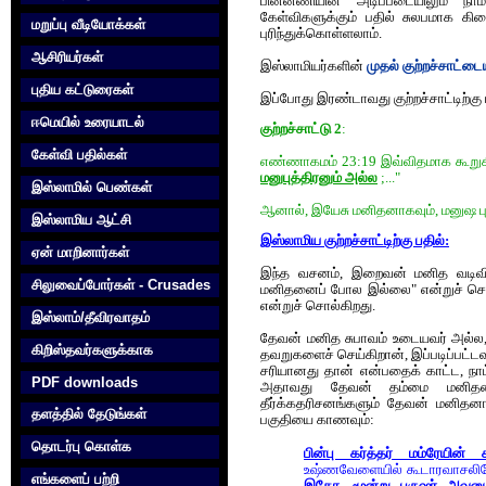
பின்னணியின் அடிப்படையிலும் நா
கேள்விகளுக்கும் பதில் சுலபமாக கி
மறுப்பு வீடியோக்கள்
புரிந்துக்கொள்ளலாம்.
ஆசிரியர்கள்
இஸ்லாமியர்களின்
முதல் குற்றச்சாட்டை
புதிய கட்டுரைகள்
இப்போது இரண்டாவது குற்றச்சாட்டிற்க
ஈமெயில் உரையாடல்
குற்றச்சாட்டு 2
:
கேள்வி பதில்கள்
எண்ணாகமம் 23:19 இவ்விதமாக கூறு
மனுபுத்திரனும் அல்ல
;..."
இஸ்லாமில் பெண்கள்
ஆனால், இயேசு மனிதனாகவும், மனுஷ புத்த
இஸ்லாமிய ஆட்சி
இஸ்லாமிய குற்றச்சாட்டிற்கு பதில்:
ஏன் மாறினார்கள்
இந்த வசனம், இறைவன் மனித வடிவில
சிலுவைப்போர்கள் - Crusades
மனிதனைப் போல இல்லை" என்றுச் ச
என்றுச் சொல்கிறது.
இஸ்லாம்/தீவிரவாதம்
தேவன் மனித சுபாவம் உடையவர் அல்ல,
கிறிஸ்தவர்களுக்காக‌
தவறுகளைச் செய்கிறான், இப்படிப்பட
சரியானது தான் என்பதைக் காட்ட, நா
PDF downloads
அதாவது தேவன் தம்மை மனிதனாக
தீர்க்கதரிசனங்களும் தேவன் மனிதனா
தளத்தில் தேடுங்கள்
பகுதியை காணவும்:
தொடர்பு கொள்க‌
பின்பு கர்த்தர் மம்ரேயின்
உஷ்ணவேளையில் கூடாரவாசலிலே உ
எங்களைப் பற்றி
இதோ, மூன்று புருஷர் அவனுக்