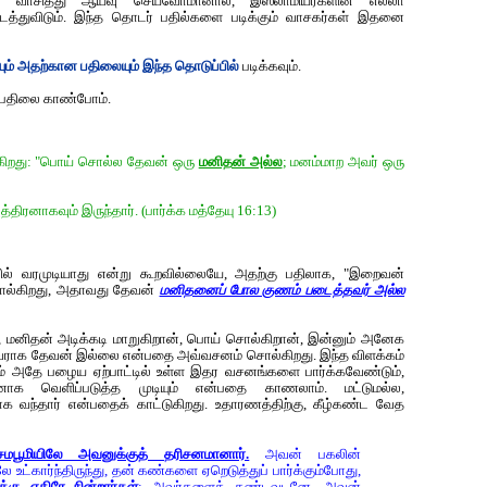
ம் வாசித்து ஆய்வு செய்வோமானால், இஸ்லாமியர்களின் எல்லா
டைத்துவிடும். இந்த தொடர் பதில்களை படிக்கும் வாசகர்கள் இதனை
யும் அதற்கான பதிலையும் இந்த தொடுப்பில்
படிக்கவும்.
ு பதிலை காண்போம்.
கிறது: "பொய் சொல்ல தேவன் ஒரு
மனிதன் அல்ல
; மனம்மாற அவர் ஒரு
ிரனாகவும் இருந்தார். (பார்க்க மத்தேயு 16:13)
் வரமுடியாது என்று கூறவில்லையே, அதற்கு பதிலாக, "இறைவன்
ொல்கிறது, அதாவது தேவன்
மனிதனைப் போல குணம் படைத்தவர் அல்ல
 மனிதன் அடிக்கடி மாறுகிறான், பொய் சொல்கிறான், இன்னும் அனேக
்டவராக தேவன் இல்லை என்பதை அவ்வசனம் சொல்கிறது. இந்த விளக்கம்
ம் அதே பழைய ஏற்பாட்டில் உள்ள இதர வசனங்களை பார்க்கவேண்டும்,
 வெளிப்படுத்த முடியும் என்பதை காணலாம். மட்டுமல்ல,
க வந்தார் என்பதைக் காட்டுகிறது. உதாரணத்திற்கு, கீழ்கண்ட வேத
 சமபூமியிலே அவனுக்குத் தரிசனமானார்.
அவன் பகலின்
ட்கார்ந்திருந்து, தன் கண்களை ஏறெடுத்துப் பார்க்கும்போது,
கு எதிரே நின்றார்கள்
; அவர்களைக் கண்டவுடனே, அவன்