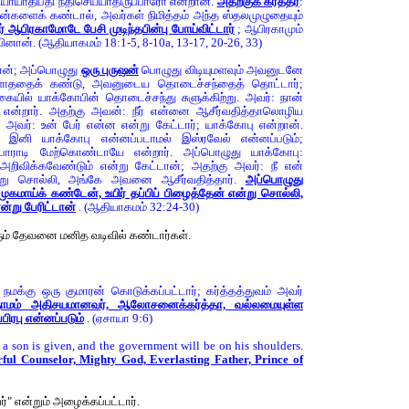
யாயாதிபதி நீதிசெய்யாதிருப்பாரோ என்றான்.
அதற்குக் கர்த்தர்
:
ன்களைக் கண்டால், அவர்கள் நிமித்தம் அந்த ஸ்தலமுழுதையும்
தர் ஆபிரகாமோடே பேசி முடிந்தபின்பு போய்விட்டார்
; ஆபிரகாமும்
ினான். (ஆதியாகமம் 18:1-5, 8-10a, 13-17, 20-26, 33)
்தான்; அப்பொழுது
ஒரு புருஷன்
பொழுது விடியுமளவும் அவனுடனே
ாததைக் கண்டு, அவனுடைய தொடைச்சந்தைத் தொட்டார்;
ில் யாக்கோபின் தொடைச்சந்து சுளுக்கிற்று. அவர்: நான்
ு என்றார். அதற்கு அவன்: நீர் என்னை ஆசீர்வதித்தாலொழிய
 அவர்: உன் பேர் என்ன என்று கேட்டார்; யாக்கோபு என்றான்.
 இனி யாக்கோபு என்னப்படாமல் இஸ்ரவேல் என்னப்படும்;
ராடி மேற்கொண்டாயே என்றார். அப்பொழுது யாக்கோபு:
றிவிக்கவேண்டும் என்று கேட்டான்; அதற்கு அவர்: நீ என்
்று சொல்லி, அங்கே அவனை ஆசீர்வதித்தார்.
அப்பொழுது
மாய்க் கண்டேன், உயிர் தப்பிப் பிழைத்தேன் என்று சொல்லி,
ன்று பேரிட்டான்
. (ஆதியாகமம் 32:24-30)
ரும் தேவனை மனித வடிவில் கண்டார்கள்.
 நமக்கு ஒரு குமாரன் கொடுக்கப்பட்டார்; கர்த்தத்துவம் அவர்
ாமம் அதிசயமானவர், ஆலோசனைக்கர்த்தா, வல்லமையுள்ள
பிரபு என்னப்படும்
. (ஏசாயா 9:6)
s a son is given, and the government will be on his shoulders.
ful Counselor, Mighty God, Everlasting Father, Prince of
ர்" என்றும் அழைக்கப்பட்டார்.