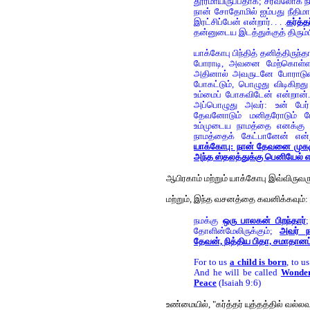
தூரமாயிருப்பதாக; சர்வலோக நி
நான் சோதோமில் ஐம்பது நீதிமா
இரட்சிப்பேன் என்றார். . . .
கர்த்
தன்னுடைய இடத்துக்குத் திரும்ப
யாக்கோபு பிந்தித் தனித்திருந
போராடி, அவனை மேற்கொள்ள
அதினால் அவருடனே போராடுகைய
போகட்டும், பொழுது விடிகிறத
உம்மைப் போகவிடேன் என்றான்.
அப்பொழுது அவர்: உன் பேர்
தேவனோடும் மனிதரோடும் போ
உம்முடைய நாமத்தை எனக்கு அ
நாமத்தைக் கேட்பானேன் என
யாக்கோபு: நான் தேவனை முகமுக
அந்த ஸ்தலத்துக்கு பெனியேல் எ
ஆபிரகாம் மற்றும் யாக்கோபு இவ்விருவ
மற்றும், இந்த வசனத்தை கவனிக்கவும்:
நமக்கு
ஒரு பாலகன் பிறந்தார்
;
தோளின்மேலிருக்கும்;
அவர் ந
தேவன், நித்திய பிதா, சமாதானப்
For to us
a child is born
, to u
And he will be called
Wonder
Peace
(Isaiah 9:6)
உண்மையில், "கர்த்தர் யுத்தத்தில் வல்லவ