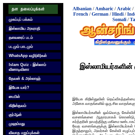
Albanian
/
Amharic
/
Arabic
/
French
/
German
/
Hindi
/
Ind
Somali
/
Ta
முகப்புப் பக்கம்
இஸ்லாமிய அகராதி
தளவரைப் படம்
படமும் பாடமும்
WhatsApp வழி(லி)கள்
Islam Quiz - இஸ்லாம்
இஸ்லாமியர்களின் 
வினாடிவினா
தேவன் & அல்லாஹ்
இயேசு யார்?
பைபிள்
இயேசு கிறிஸ்துவின் தெய்வீகத்தன்
அனேக வாதங்களில் ஒரு சில வாதங்களு
கிறிஸ்தவம்
இஸ்லாமியர்களின் ஒவ்வொரு கேள்விக
குர்‍ஆன்
வசனங்களை ஆதாரமாகக் கொண்டு, 
கர்த்தரின் நாமத்திற்கு மகிமை உண்டாக
முஹம்மது
வேத வசனங்களுக்கு இஸ்லாமியர்கள் பொர
இருந்தாலும், அவர்கள் கேள்வி எழுப்ப
விவாத மறுப்புக்கள்