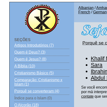
Albanian
/
Amhar
French
/
German
SEÇÕES
Porquê se 
Artigos Introdutórios (7)
Quem é Deus? (3)
Khalif
Quem é Jesus? (8)
Sara
A Bíblia (10)
Ibrahi
Cristianismo Básico (5)
Abdul
Comparação: Cristianismo x
Islam (1)
Se você encontr
Porquê se converteram (4)
por má interpre
contate
que sent
Índice para o Islam (0)
O Alcorão (18)