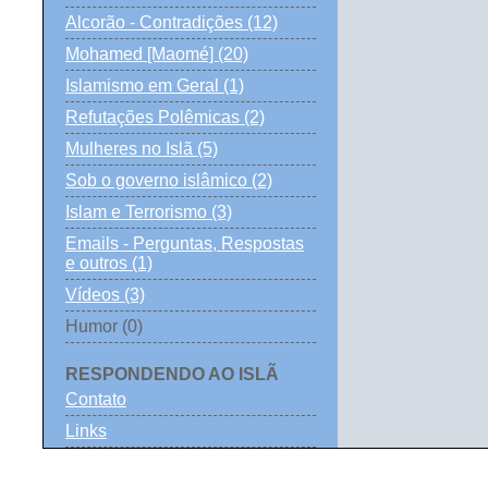
Alcorão - Contradições (12)
Mohamed [Maomé] (20)
Islamismo em Geral (1)
Refutações Polêmicas (2)
Mulheres no Islã (5)
Sob o governo islâmico (2)
Islam e Terrorismo (3)
Emails - Perguntas, Respostas
e outros (1)
Vídeos (3)
Humor (0)
RESPONDENDO AO ISLÃ
Contato
Links