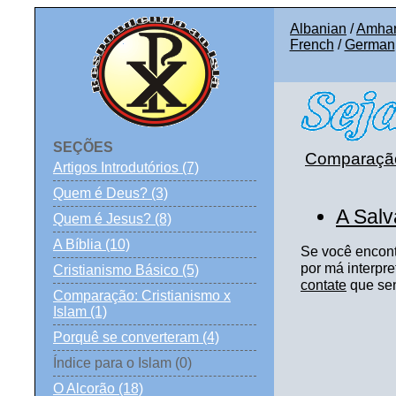
Albanian
/
Amhar
French
/
German
SEÇÕES
Comparação:
Artigos Introdutórios (7)
Quem é Deus? (3)
A Salv
Quem é Jesus? (8)
A Bíblia (10)
Se você encontr
por má interpre
Cristianismo Básico (5)
contate
que sent
Comparação: Cristianismo x
Islam (1)
Porquê se converteram (4)
Índice para o Islam (0)
O Alcorão (18)