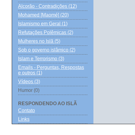
Alcorão - Contradições (12)
Mohamed [Maomé] (20)
Islamismo em Geral (1)
Refutações Polêmicas (2)
Mulheres no Islã (5)
Sob o governo islâmico (2)
Islam e Terrorismo (3)
Emails - Perguntas, Respostas
e outros (1)
Vídeos (3)
Humor (0)
RESPONDENDO AO ISLÃ
Contato
Links