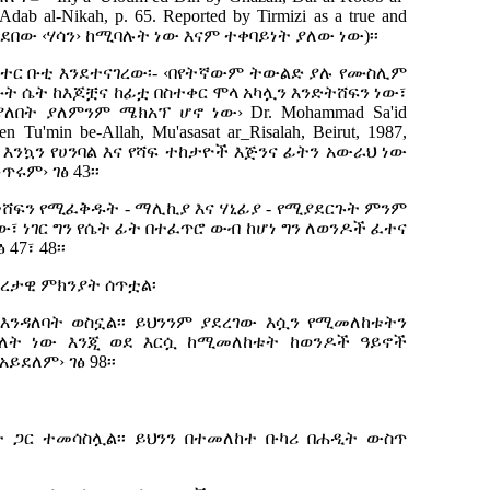
 Adab al-Nikah, p. 65. Reported by Tirmizi as a true and
መደበው ‹ሃሳን› ከሚባሉት ነው እናም ተቀባይነት ያለው ነው)፡፡
ክተር ቡቲ እንደተናገረው፡- ‹በየትኛውም ትውልድ ያሉ የሙስሊም
 ሴት ከእጆቿና ከፊቷ በስተቀር ሞላ አካሏን እንድትሸፍን ነው፣
ያለበት ያለምንም ሜክአፕ ሆኖ ነው›
Dr. Mohammad Sa'id
en Tu'min be-Allah, Mu'asasat ar_Risalah, Beirut, 1987,
 እንኳን የሀንባል እና የሻፍ ተከታዮች እጅንና ፊትን አውራህ ነው
ቆጥሩም› ገፅ
43
፡፡
ትሸፍን የሚፈቅዱት - ማሊኪያ እና ሃኒፊያ - የሚያደርጉት ምንም
፣ ነገር ግን የሴት ፊት በተፈጥሮ ውብ ከሆነ ግን ለወንዶች ፈተና
47፣ 48፡፡
ሰረታዊ ምክንያት ሰጥቷል፡
እንዳለባት ወስኗል፡፡ ይህንንም ያደረገው እሷን የሚመለከቱትን
ማለት ነው እንጂ ወደ እርሷ ከሚመለከቱት ከወንዶች ዓይኖች
ይደለም› ገፅ 98፡፡
ት ጋር ተመሳስሏል፡፡ ይህንን በተመለከተ ቡካሪ በሐዲት ውስጥ