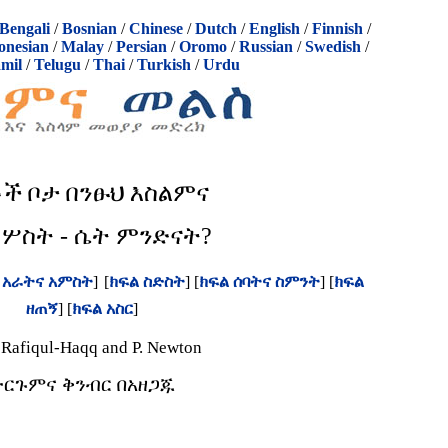
Bengali
/
Bosnian
/
Chinese
/
Dutch
/
English
/
Finnish
/
onesian
/
Malay
/
Persian
/
Oromo
/
Russian
/
Swedish
/
mil
/
Telugu
/
Thai
/
Turkish
/
Urdu
ቶች
ቦታ
በንፁህ
እስልምና
 ሦስት - ሴት ምንድናት?
 አራትና አምስት
]
[
ክፍል ስድስት
]
[
ክፍል ሰባትና ስምንት
]
[
ክፍል
ዘጠኝ
]
[
ክፍል አስር
]
 Rafiqul-Haqq and P. Newton
ትርጉምና ቅንብር በአዘጋጁ