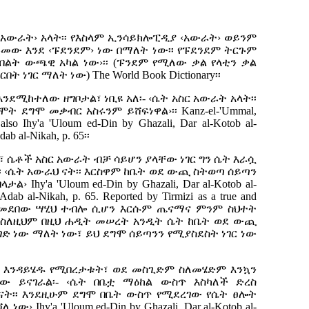
 ‹አውራት› አላት፡፡ የእስላም ኢንሳይክሎፒዲያ ‹አውራት› ወይንም
መው እንደ ‹ፑደንደም› ነው በማለት ነው፡፡ የፑደንደም ትርጉም
 ብልት ውጫዊ አካል ነው›፡፡ (ፑንደም የሚለው ቃል የላቲን ቃል
ርበት ነገር ማለት ነው)
The World Book Dictionary
፡፡
ንደሚከተለው ዘግቦታል፣ ነቢዩ አለ፡- ‹ሴት አስር አውራት አላት፡፡
ትሞት ደግሞ መቃብር አስሩንም ይሸፍነዋል›፡፡
Kanz-el-'Ummal,
also Ihy'a 'Uloum ed-Din by Ghazali, Dar al-Kotob al-
Adab al-Nikah, p. 65
፡፡
ሴቶች አስር አውራት ብቻ ሳይሆን ያላቸው ነገር ግን ሴት እራሷ
 ‹ሴት አውራህ ናት፡፡ እርስዋም ከቤት ወደ ውጪ ስትወጣ ሰይጣን
በላታል›
Ihy'a 'Uloum ed-Din by Ghazali, Dar al-Kotob al-
 Adab al-Nikah, p. 65. Reported by Tirmizi as a true and
ሚመደበው ሣሂህ ተብሎ ሲሆን እርሱም ጤናማና ምንም ስህተት
፡ ስለዚህም በዚህ ሐዲት መሠረት አንዲት ሴት ከቤት ወደ ውጪ
 ነው ማለት ነው፣ ይህ ደግሞ ሰይጣንን የሚያስደስት ነገር ነው
 እንዳይሄዱ የሚበረታቱት፣ ወደ መስጊድም ስለመሄድም እንኳን
 ይናገራል፡- ‹ሴት በቤቷ ማዕከል ውስጥ እስካለች ድረስ
ናት፡፡ እንደዚሁም ደግሞ በቤት ውስጥ የሚደረገው የሴት ፀሎት
ሻለ ነው›
Ihy'a 'Uloum ed-Din by Ghazali, Dar al-Kotob al-