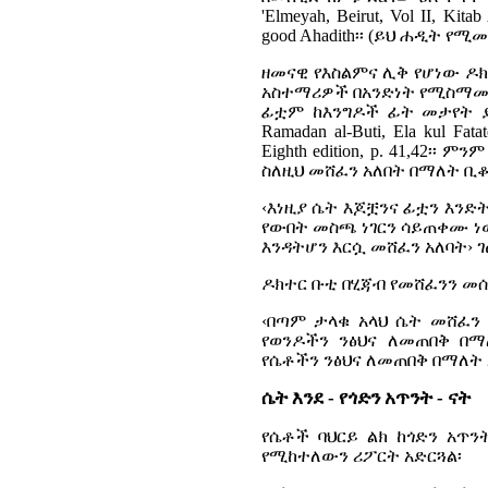
'Elmeyah, Beirut, Vol II, Kitab
good Ahadith
፡፡ (ይህ ሐዲት የሚ
ዘመናዊ የእስልምና ሊቅ የሆነው ዶ
አስተማሪዎች በአንድነት የሚስማሙት
ፊቷም ከእንግዶች ፊት መታየት 
Ramadan al-Buti, Ela kul Fatat
Eighth edition, p. 41,42
፡፡ ምንም
ስለዚህ መሸፈን አለበት በማለት ቢ
‹እነዚያ ሴት እጆቿንና ፊቷን እንድ
የውበት መስጫ ነገርን ሳይጠቀሙ ነው
እንዳትሆን እርሷ መሸፈን አለባት› ገፅ 
ዶክተር ቡቲ በሂጃብ የመሸፈንን መ
‹በጣም ታላቁ አላህ ሴት መሸፈን 
የወንዶችን ንፅህና ለመጠበቅ በ
የሴቶችን ንፅህና ለመጠበቅ በማለት አ
ሴት እንደ - የጎድን አጥንት - ናት
የሴቶች ባህርይ ልክ ከጎድን አጥን
የሚከተለውን ሪፖርት አድርጓል፡