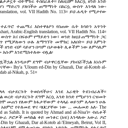
፣ ልታቃኗት ብትሞክሩ ትሰበራለች፡፡ ስለዚህም ከእርሷ ዘንድ አንድ
ነ ማድረግ ያለባችሁ ጠማማነት በእርሷ ውስጥ እንዳለ ነው›
ranslation, vol. VII Hadith No. 113
፡፡ ይህ ሐዲት የሚታየው
ተፈጥሮ ተጨማሪ እስተዋፅዖን የሰጠው ሴት ከጎድን አጥንት
hari, Arabic-English translation, vol. VII Hadith No. 114
፡፡
ውስጥ እና በፍፁም የማይድን ነው፣ ወንድ ከዚህ ጠማማነት ጋር
 የሚቻለውን ሁሉ ለማግኘት መሞከር አለበት፡፡ ይህ እምነት
ዎች ዘንድ ብቻ ሳይሆን በጣም በታወቁት ሊቆችም ነው ለምሳሌም
ው እሱም እንደሚከተለው ብሏል፡
ርዷችኋል እንዲሁም ደግሞ ብታዋርዷቸው ያከብሯችኋል እነሱም
ያ ናቸው›
Ihy'a 'Uloum ed-Din by Ghazali, Dar al-Kotob al-
Adab al-Nikah, p. 51
፡፡
ላላ ብታደርጉት ትወስዳችሁና እንደ አራዊት ትደነብራለች፡፡
ህል ወረድ ብታደርጉት ደግሞ እርሷ አንድ ክንድ የሚሆንን ርዝመት
ደግሞ መጠን የለውም ክፋታቸውም ተላላፊ ወይንም ሌላውን ሁሉ
 አዕምሮ የተለመደ ዋና ባህርያቸው ነው ... መሐመድ አለ›
The
sed as Sahih. It is quoted by Ahmad and al-Nisa'i
፡፡
‹ከሴቶች
ውራ ዶሮዎች መካከል ቀይ መንቆር (አፍ) እንዳለው አውራ ዶሮ
Din by Ghazali, Dar al-Kotob al-'Elmeyah, Beirut, Vol II,
ስለዚህም የሚታመነው የጎድን አጥንት ጠማማነት የተፈጥሮ