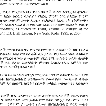
እነሱም ጠማማነት ተፈጥሮአዊ ነው፡፡
ሊ ጥቂት የሚያድኑ ባህርያትን በሴቶች ውስጥ አግኝቷል፡ ‹(የአንድ
፣ እርሱ እርሷን ሳይፈራ፣ የእርሷ ምንም ነገር ለእርሱ ምንም
ዘንድ መልካም ቃላት እርሷን ያረካታል፣ እርሷ ናት የቅምጦችን
ሞት እርሱን ግዴለሽ ሲያደርገው እርሱ ሲታመም መጨነቅ ያለባት
al-Muluk
, as quoted in: Essid, Yassine,
A critique of the
ght
, E.J. Brill, Leiden, New York, Koln, 1995, p. 205
፡፡
ሴቶች የሚከተለውንና የሚያስተምረውን አመለካከት ከዚህ በላይ
ይቶናል፡፡ እስልምና በሴቶች ላይ ያለው ይህ አመለካከት ትክክለኛ
 የሚረዳ ፍንጭ ለመጠቆም ያህል የሚከተሉትን ሁለት ሐሳቦች
ሴቶች ላይ ያለው አመለካከት ምንጩ እግዚአብሔር አምላክ ነው
ፓጋን አረቦች) ባሕል ነው?
ባህርይ በደመ ነፍስ እንኳን የሚያስብ ማንም ሰብአዊ ፍጡር ቢኖር
ከት ከእግዚአብሔር እንዳልመጣ ያውቀዋል፡፡ የመጽሐፍ ቅዱሱ
ለም እና በዕድሜ ልዩነት፣ በሰዎች መካከል መበላለጥንና አድልዎን
 ሰዎች ሁሉ ያለምንም የፆታ ልዩነት ኃጢአተኞች መሆናቸውን
አትን ሠርተዋልና የእግዚአብሔርም ክብር ጎድሏቸዋል› ሮሜ 3.23
ችም ወንዶችም ኃጢአትን ስለሠሩ በእግዚአብሔር ፍርድ ውስጥ