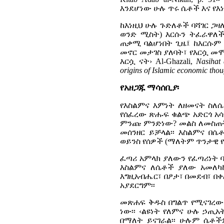
እንደሆነው ሁሉ ጥሩ ሴቶች እና የ
ከእነዚህ ሁሉ ጉድለቶች ባሻገር ጋዛ
ወንድ ሚስት) እርሱን ትፈራዋለች
ጠቃሚ ባልሆነበት ጊዜ፤ ከእርሱም 
መኖር መታገስ ያለባት፣ የእርሷ መ
እርሷ ናት›
Al-Ghazali,
Nasihat 
origins of Islamic economic thou
የአዘጋጁ ማሳሰቢያ፡
የእስልምና እምነት ለዘመናት ስለ
የሰፈረው ጽሑፍ ቁልጭ አድርጎ አሳ
ምንጩ ምንድነው? መልስ ለመስጠት
መሰንዘር ይቻላል፡፡ እስልምና በ
ወይንስ የሰዎች (ማለትም ጥንታዊ የ
ፈጣሪ አምላክ ያለውን የፈጣሪነት 
እስልምና ለሴቶች ያለው አመለካ
እግዚአብሔር፣ በፆታ፣ በመደብ፣ በቀ
አያደርግም፡፡
መጽሐፍ ቅዱስ በግልጥ የሚናገረው
ነው፡፡ ‹ልዩነት የለምና ሁሉ ኃጢ
በማለት ይናገራል፡፡ ሁሉም ሴቶ