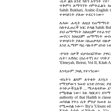
‹ሴት ልክ እንደ ጎድን አጥንት ናት
ጥቅምን ለማግኘት የምትፈልጉ ከሆ
Sahih Bukhari, Arabic-English t
ተቀባይነት ያለው ተደርጎ ነው፡፡
ሌላው ሐዲት ለዚህ የጠማማነት 
ስለተፈጠረች ነበር ይላል
Sahih Buk
ይህ ጠማማነት ስለዚህም የተፈጥሮ 
መኖርና ከእዚህም ጠማማነት ውስጥ
ተቀባይነት ያለው በአጠቃላይ ብዙ
እንደ ኢማም ሻፊ ባሉትም ዘንድ ነ
‹ሦስት ሰዎች ብታከብሯቸው ያዋ
ሴት፣ አሽከር (ሰራተኛ) እና ናባት
'Elmeyah, Beirut, Vol II, Kitab 
እንዲሁም ጋዛሊ የተናገረው፡
‹የሴትን ልጓም ለጥቂት እንኳን 
የማገቻውን ገመድ አንድ ስንዝር ያ
ትጎትታችኋለች ... ማታለላቸው 
የሚበክል ነው፣ ክፉ ባህርይና ደካማ
authority of that Hadith is clas
መካከል የጥሩ ሴት ምስያ ከመቶ አ
የሚመስል ነው፡፡›
Ihy'a 'Uloum ed-
Kitab Adab al-Nikah, p. 51
፡፡