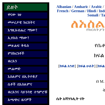
Albanian
/
Amharic
/
Arabic
/
French
/
German
/
Hindi
/
Ind
Somali
/
Ta
የ
ሴ
ክፍል
[
ክፍል አንድ
]
[
ክፍል ሁለት
] [
ክፍል
በ
M.
ሴት አሻንጉሊት ናት