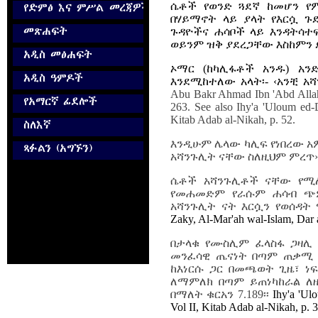
ሴቶች የወንድ ጓደኛ ከመሆን የም
በሃይማኖት ላይ ያላት የእርሷ ጉ
ጉዳዮችና ሐሳቦች ላይ እንዳትሳተ
ወይንም ዝቅ ያደረጋቸው እስከምን 
ኦማር (ከካሊፋቶች አንዱ) አን
እንደሚከተለው አላት፡- ‹አንቺ አ
Abu Bakr Ahmad Ibn 'Abd Allah 
263. See also Ihy'a 'Uloum ed-D
Kitab Adab al-Nikah, p. 52.
እንዲሁም ሌላው ካሊፍ የነበረው አም
አሻንጉሊት ናቸው ስለዚህም ምረጥ›
ሴቶች አሻንጉሊቶች ናቸው የሚለ
የመሐመድም የራሱም ሐሳብ ጭምር
አሻንጉሊት ናት እርሷን የወሰዳት
Zaky, Al-Mar'ah wal-Islam, Dar al
በታላቁ የሙስሊም ፈላስፋ ጋዛሊ
መንፈሳዊ ጤናነት በጣም ጠቃሚ ነገ
ከእነርሱ ጋር በመጫወት ጊዜ፣ ነ
ለማምለክ በጣም ይጠነካከራል ለዚህ
በማለት ቁርአን 7.189፡፡
Ihy'a 'Ul
Vol II, Kitab Adab al-Nikah, p. 