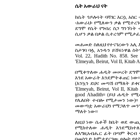
ሴት አውራህ ናት
ከሴት ጎዶሎነት ባሻገር እርሷ አስር
‹አውራህ› የሚለውን ቃል የሚተረጉ
ደግሞ የሴት የግብረ ስጋ ግንኙነት
ሲሆን ቃል በቃል ሲተረጎም የሚታፈ
መሐመድ ስለዚህ የተናገረውን አሊ እ
ስታገባ ባሏ አንዱን ይሸፍነዋል ስ
Vol. 22, Hadith No. 858. See 
'Elmeyah, Beirut, Vol II, Kitab 
በሚቀጥለው ሐዲት መሠረት ደግሞ፣ 
እንደ አውራት እንደምትቆጠር ነው፡፡
(እንኳን ደህና መጣሽ በማለት ይቀ
'Elmeyah, Beirut, Vol II, Kitab
good Ahadith
፡፡
(ይህ ሐዲት የ
የሌለበት ተብሎ የሚታመን ነው)፡
መውጣቷ አውራህን የማጋለጥ መንገድ
ማለት ነው፡፡
ለዚህ ነው ሴቶች ከቤት ወደ ውጪ
የሚከተለው ሐዲት እንደሚከተለው
ለእግዚአብሔር ፊት በጣም ቅርብ 
በመስጊድ ከምታደርገው ፀሎት የተ