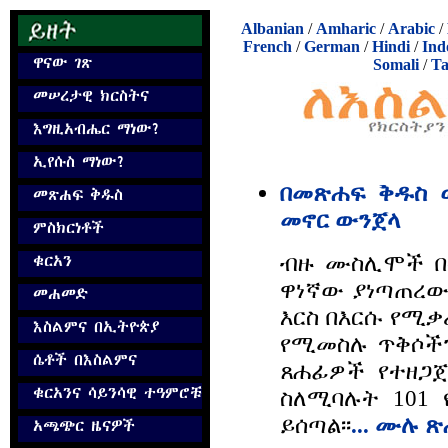
Albanian
/
Amharic
/
Arabic
/
French
/
German
/
Hindi
/
Ind
Somali
/
Ta
በመጽሐፍ ቅዱስ 
መኖር ውንጀላ
ብዙ ሙስሊሞች በ
ዋነኛው ያነጣጠረው
እርስ በእርሱ የሚቃ
የሚመስሉ ጥቅሶችን
ጸሐፊዎች የተዘጋ
ስለሚባሉት 101 
ይሰጣል፡፡
... ሙሉ 