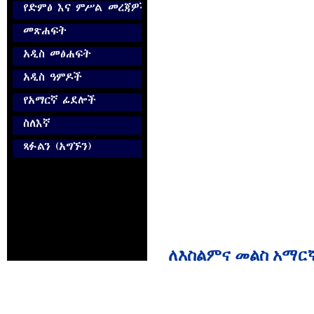
ለእስልምና መልስ አማር