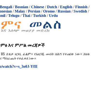
Bengali
/
Bosnian
/
Chinese
/
Dutch
/
English
/
Finnish
/
onesian
/
Malay
/
Persian
/
Oromo
/
Russian
/
Swedish
/
mil
/
Telugu
/
Thai
/
Turkish
/
Urdu
ድምፅ እና ምሥል መረጃዎች
 85 ደቂቃ ዘጋቢ ፊልም። የአዘጋጁ መብት በሕግ የተጠበቀ ነው። ይዘቱ 
ግና ማሰራጨት የተፈቀደ ነው።
m/watch?v=s_3o0J-YfII