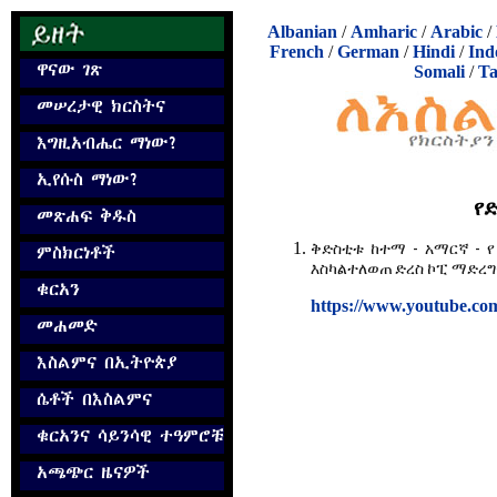
Albanian
/
Amharic
/
Arabic
/
French
/
German
/
Hindi
/
Ind
Somali
/
Ta
የ
ቅድስቲቱ ከተማ - አማርኛ - የ
እስካልተለወጠ ድረስ ኮፒ ማድረ
https://www.youtube.co