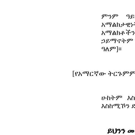
ምንም ዓ
አማልክታዊ
አማልክቶችን
ኃይማኖትም 
ዓለም]፡፡
[የአማርኛው ትርጉምም 
ሁከትም
እ
እስከሚኾን
ይህንን 