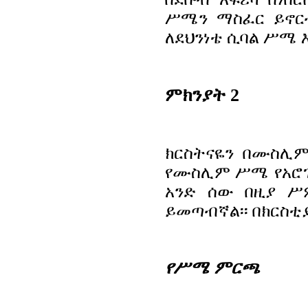
ሥሜን ማስፈር ይኖርብ
ለደህንነቴ ሲባል ሥሜ እ
ምክንያት 2
ክርስትናዬን በሙስሊም
የሙስሊም ሥሜ የአሮጌ
አንድ ሰው በዚያ ሥ
ይመጣብኛል፡፡ በክርስቲ
የሥሜ ምርጫ