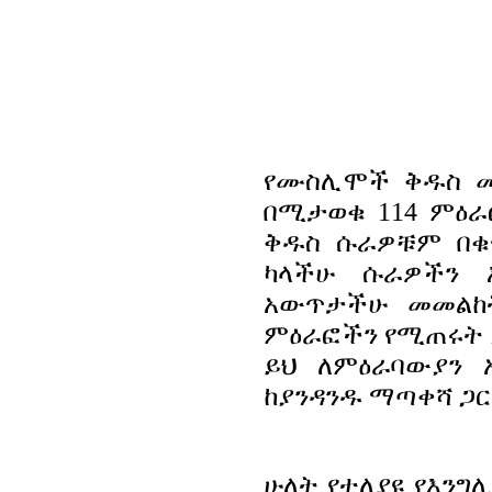
የሙስሊሞች ቅዱስ መ
በሚታወቁ 114 ምዕራ
ቅዱስ ሱራዎቹም በቁጥ
ካላችሁ ሱራዎችን 
አውጥታችሁ መመልከ
ምዕራፎችን የሚጠሩት 
ይህ ለምዕራባውያን 
ከያንዳንዱ ማጣቀሻ ጋር
ሁለት የተለያዩ የእንግ