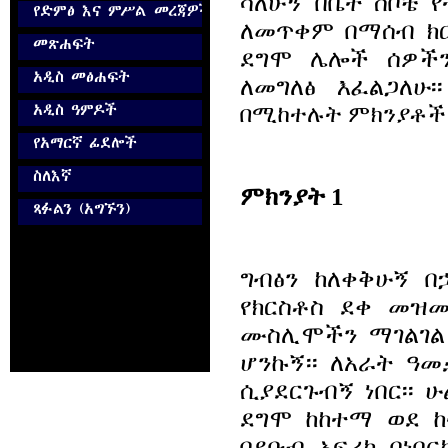
ሳለሁኝ በቤተ ሰቦቼ የ
ለመጥቀም በማሰብ ክ
ደግሞ ሌሎች ሰዎችን
ለመግለፅ እፈልጋለ
በሚከተሉት ምክንያቶች 
ምክንያት 1
ግብፅን ከለቀቅሁኝ በ
የክርስቶስ ደቀ መዝሙ
ሙስሊሞችን ማገልገል
ሆንኩኝ፡፡ ለአራት ዓ
ሲያደርጉብኝ ነበር፡፡ 
ደግሞ ከከተማ ወደ ከ
በደቡብ አፍሪካ በነበ