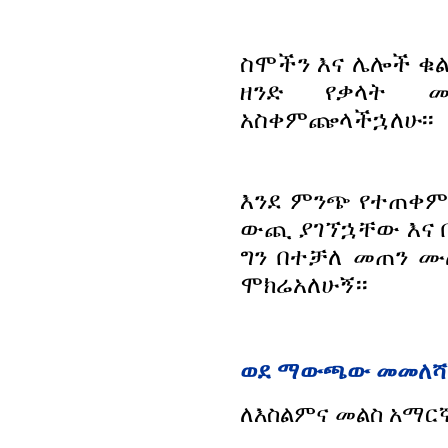
ስሞችን እና ሌሎች ቁል
ዘንድ የቃላት 
አስቀምጬላችኋለሁ፡፡
እንደ ምንጭ የተጠቀም
ውጪ ያገኘኋቸው እና በጥ
ግን በተቻለ መጠን ሙ
ሞክሬአለሁኝ፡፡
ወደ ማውጫው መመለሻ
ለእስልምና መልስ አማር