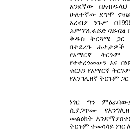
አንደኛው በአብዱላህ
ሁለተኛው ደግሞ
ኖብል
አረብያ ንጉሥ በ199
አምፕሊፋይድ ባይብል
ቅዱስ ትርጓሜ ጋር 
በተደረጉ ሐተታዎች 
የአማርኛ ትርጉም 
የተተረጎመውን እና በ
ቁርአን የአማርኛ ትር
የእንግሊዘኛ ትርጉም ጋር 
ነገር ግን ምዕራባው
ሲያጋጥሙ የእንግሊ
መልዕክት እንደማያስቀ
ትርጉም ተመሳሳይ ነገር ሊ