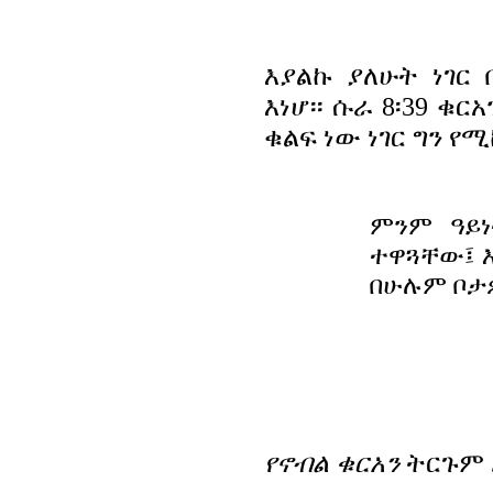
እያልኩ ያለሁት ነገር
እነሆ፡፡ ሱራ 8፡39 ቁ
ቁልፍ ነው ነገር ግን 
ምንም
ዓይ
ተዋጓቸው፤ እ
በሁሉም ቦታዎ
የኖብል ቁርአን
ትርጉም 