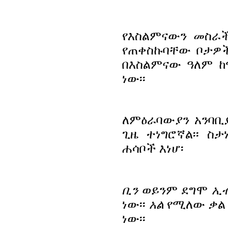
የእስልምናውን መስራ
የጠቀስኩባቸው ቦታዎች
በእስልምናው ዓለም 
ነው፡፡
ለምዕራባውያን አንባቢ
ጊዜ ተነግሮኛል፡፡ 
ሐሳቦች እነሆ፡
ቢን
ወይንም ደግሞ
ኢ
ነው፡፡
አል
የሚለው ቃል 
ነው፡፡