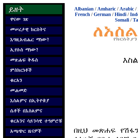
Albanian
/
Amharic
/
Arabic
/
French
/
German
/
Hindi
/
Ind
Somali
/
Ta
እስ
በዚህ መጽሐፍ የሽፋ