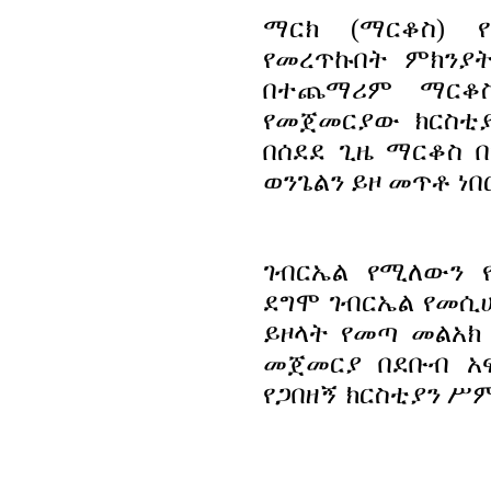
ማርክ (ማርቆስ) 
የመረጥኩበት ምክንያት
በተጨማሪም ማርቆስ
የመጀመርያው ክርስቲያ
በሰደደ ጊዜ ማርቆስ 
ወንጌልን ይዞ መጥቶ ነበር
ገብርኤል የሚለውን 
ደግሞ ገብርኤል የመሲ
ይዞላት የመጣ መልአክ
መጀመርያ በደቡብ አፍ
የጋበዘኝ ክርስቲያን ሥም