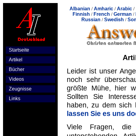
Albanian
/
Amharic
/
Arabic
/
Finnish
/
French
/
German
/
Russian
/
Swedish
/
Som
Startseite
Art
Artikel
Bücher
Leider ist unser Ang
noch sehr überscha
Videos
größte Mühe, hier we
Zeugnisse
Sollten Sie Intere
Links
haben, zu dem sich h
lassen Sie es uns do
Viele Fragen, die
untenstehenden Art