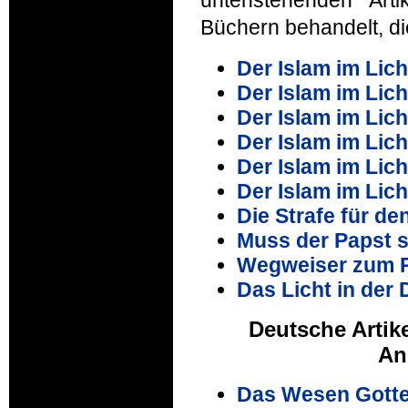
Büchern behandelt, di
Der Islam im Lic
Der Islam im Lich
Der Islam im Lich
Der Islam im Lic
Der Islam im Lic
Der Islam im Lic
Die Strafe für de
Muss der Papst s
Wegweiser zum P
Das Licht in der 
Deutsche Artik
An
Das Wesen Gotte