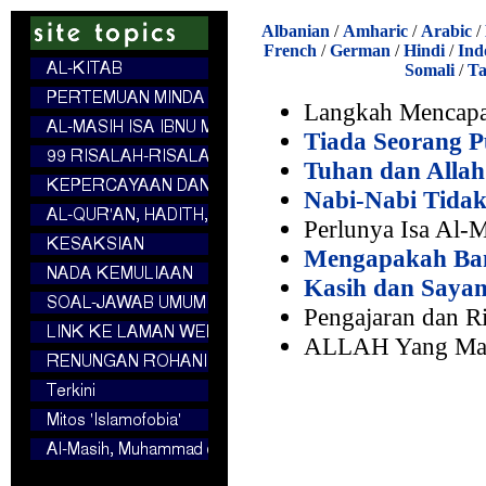
Albanian
/
Amharic
/
Arabic
/
French
/
German
/
Hindi
/
Ind
Somali
/
Ta
Langkah Mencapa
Tiada Seorang P
Tuhan dan Allah
Nabi-Nabi Tida
Perlunya Isa Al-
Mengapakah Bani
Kasih dan Sayan
Pengajaran dan Ri
ALLAH Yang Maha