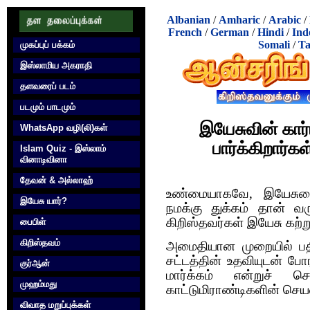
Albanian
/
Amharic
/
Arabic
/
French
/
German
/
Hindi
/
Ind
Somali
/
Ta
முகப்புப் பக்கம்
இஸ்லாமிய அகராதி
தளவரைப் படம்
படமும் பாடமும்
இயேசுவின் கார்
WhatsApp வழி(லி)கள்
பார்க்கிறார்க
Islam Quiz - இஸ்லாம்
வினாடிவினா
தேவன் & அல்லாஹ்
உண்மையாகவே, இயேசுவை
இயேசு யார்?
நமக்கு துக்கம் தான் வ
கிறிஸ்தவர்கள் இயேசு கற்ற
பைபிள்
கிறிஸ்தவம்
அமைதியான முறையில் பதில்
சட்டத்தின் உதவியுடன் ப
குர்‍ஆன்
மார்க்கம் என்றுச் சொ
முஹம்மது
காட்டுமிராண்டிகளின் செயல
விவாத மறுப்புக்கள்