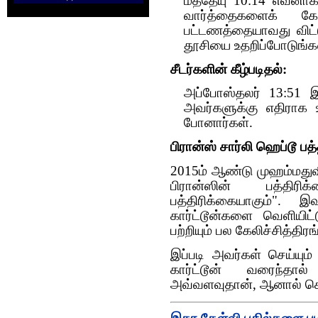
மத்தேயு 10:14 எவனாகி
வார்த்தைகளைக் கே
பட்டணத்தையாவது விட்டு
தூசியை உதறிப்போடுங்க
சீடர்களின் கீழ்படிதல்:
அப்போஸ்தலர் 13:51 இ
அவர்களுக்கு எதிராக உ
போனார்கள்.
பிரான்ஸ் சார்லி ஹெப்டூ பத்
2015ம் ஆண்டு முஹம்மதுவி
பிரான்ஸின் பத்திரிக
பத்திரிக்கையாகும்".
கார்ட்டூன்களை வெளியிட்
பற்றியும் பல கேலிச்சித்தி
இப்படி அவர்கள் செய்யும
கார்ட்டூன் வரைந்தால
அவ்வளவுதான், ஆனால் கொ