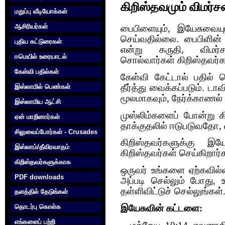
கிறிஸ்தவமும் விமர்சன
மறுப்பு வீடியோக்கள்
ஆசிரியர்கள்
பைபிளையும், இயேசுவையு
செய்வதில்லை. பைபிளின் 
புதிய கட்டுரைகள்
என்று கருதி, விமர்
ஈமெயில் உரையாடல்
சொல்வார்கள் கிறிஸ்தவர்க
கேள்வி பதில்கள்
கேள்வி கேட்டால் பதில் ச
தீர்த்து வைக்கப்படும். ட
இஸ்லாமில் பெண்கள்
மூலமாகவும், நேர்க்காணல் 
இஸ்லாமிய ஆட்சி
முஸ்லிம்களைப் போன்று
ஏன் மாறினார்கள்
தாக்குதலில் ஈடுபடுவதோ
சிலுவைப்போர்கள் - Crusades
கிறிஸ்தவர்களுக்கு இ
இஸ்லாம்/தீவிரவாதம்
கிறிஸ்தவர்கள் செய்கிறார்
கிறிஸ்தவர்களுக்காக‌
ஒருவர் உங்களை ஏற்கவில்
PDF downloads
அப்படி செல்லும் போது, உ
தள்ளிவிட்டுச் செல்லுங்கள
தளத்தில் தேடுங்கள்
தொடர்பு கொள்க‌
இயேசுவின் கட்டளை:
எங்களைப் பற்றி