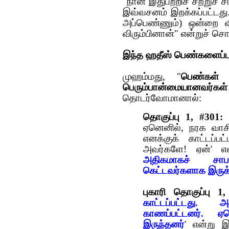
"நான் இதுபற்றிச் சற்றுச் ச
இவ்வசனம் இறக்கப்பட்டது.
அப்பெண்ணும்) ஒன்றை 
விரும்பினான்" என்றுச் சொ
இந்த ஹதீஸ் பெண்களைப்பற
முஹம்மது, "
பெண்கள் 
பெரும்பான்மையானவர்கள
தொடர்வோமானால்:
தொகுப்பு 1, #301:
ஏனெனில், நரக வாச
எனக்குக் காட்டப்பட
அவர்களே! ஏன்' என
அதிகமாகச் சாபம
கெட்டவர்களாக இருக்க
புகாரி தொகுப்பு 1,
காட்டப்பட்டது. 
காணப்பட்டனர். ஏன
இருந்தனர்
' என்று இ