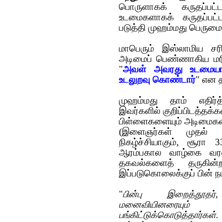
பொருளாக‌க் க‌ருத‌ப்ப‌ட
உட‌மைக‌ளாக‌க் கருதப்பட
ப‌டுத்தி முஹம்மது பெருமை
மாபெரும் இஸ்லாமிய சரி
அடிமைப் பெண்ணாகிய மரி
"
அவள் அவரது உடமையாக
உடலுறவு கொண்டார்
" என த
முஹம்மது தாம் எதிர்த
இவர்களில் குறிப்பிடத்தக்
பிள்ளைகளையும் அடிமைகள
(இளைஞர்கள் முதல்
நிகழ்ச்சியாகும், சூரா 
ஆர‌ம்ப‌கால‌ வாழ்கை வ‌ர‌
த‌க‌வ‌ல்க‌ளைத் த‌ருக
இப்ப‌டுகொலைக்குப் பின் நட
"
பின்பு இறைத்தூதர
மனைவியினரையும் ப
பங்கிட்டுக்கொடுத்தார்கள்