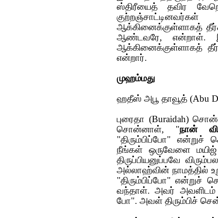
ஸ்திரீயைத் தவிர வேறொ
குற்றஞ்சாட்டினவர
ஆக்கினைக்குள்ளாகத் தீர
ஆண்டவரே, என்றாள்.
ஆக்கினைக்குள்ளாகத் தீர
என்றார்.
முஹம்மது
ஹதீஸ் அபூ தாவூத் (Abu 
புரைதா (Buraidah) சொன்
சொன்னாள், "
நான் விப
"திரும்பிப்போ" என்றுச்
நீங்கள் ஒருவேளை மயிஜ்
திருப்பியனுப்பவே விரும்
அல்லாஹ்வின் நாமத்தில் உ
"திரும்பிப்போ" என்றுச் 
வந்தாள். அவர் அவளிடம் 
போ". அவள் திரும்பிச் சென