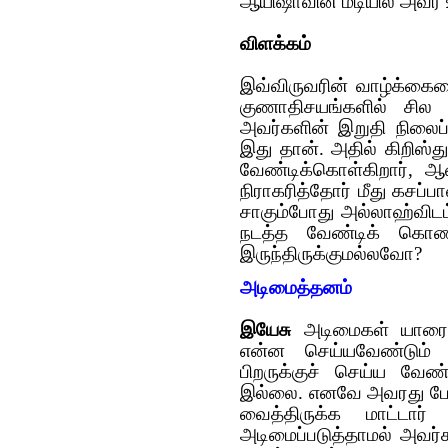
ஆயிஷாவின் மடியில் அவர் 
விளக்கம்
இவ்விருவ‌ரின் வாழ்க்கையை
குணாதிச‌ய‌ங்க‌ளில் சி
அவ‌ர்க‌ளின் இறுதி நிலைப்ப
இது தான். அதில் கிறிஸ்து 
வேண்டிக்கொள்கிறார், 
நிராக‌ரித்தோர் மீது க‌ச‌ப்
சாகும்போது அல்லாஹ்விடம் க
ந‌ட‌த்த‌ வேண்டிக் கொண்
இருந்திருக்கும‌ல்ல‌வோ?
அடிமைத்தனம்
இயேசு
அடிமைகள் யாரையும
என்ன செய்யவேண்டும
பிறருக்குச் செய்ய வேண
இல்லை. எனவே அவரது ப
வைத்திருக்க மாட்டார
அடிமைப்படுத்தாமல் அவர்