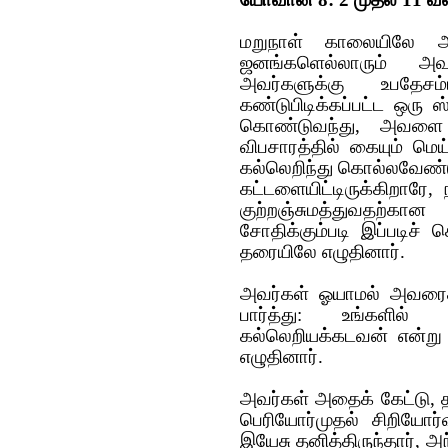
மறுநாள் காலையிலே அவ
ஜனங்களெல்லாரும் அவரி
அவர்களுக்கு உபதேசம
கண்டுபிடிக்கப்பட்ட ஒரு 
கொண்டுவந்து, அவளை ந
விபசாரத்தில் கையும் மெய்ய
கல்லெறிந்து கொல்லவேண்ட
கட்டளையிட்டிருக்கிறாரே, 
குற்றஞ்சுமத்துவதற்க
சோதிக்கும்படி இப்படிச்
தரையிலே எழுதினார்.
அவர்கள் ஓயாமல் அவரைக் 
பார்த்து: உங்களில
கல்லெறியக்கடவன் என்று 
எழுதினார்.
அவர்கள் அதைக் கேட்டு, த
பெரியோர்முதல் சிறியோர்
இயேசு தனித்திருந்தார், அந