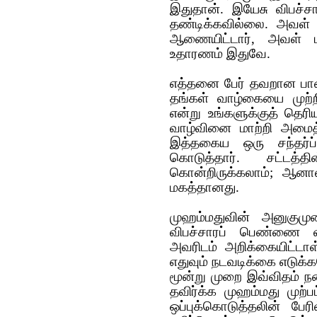
இதுதான். இயேசு விபச்ச
தண்டிக்கவில்லை. அவள் த
ஆணையிட்டார், அவள் மீ
உதாரணம் இதுவே.
எத்தனை பேர் தவறான பாதை
தங்க‌ள் வாழ்கையை முற்ற
என்று உங்களுக்குத் தெரிய
வாழ்வினை மாற்றி அமைத
இத்தகைய ஒரு சந்தர்ப்
கொடுத்தார். சட்டத்
கொன்றிருக்கலாம்; ஆனா
மகத்தானது.
முஹம்மதுவின் அனுகுமுறை
விப‌ச்சார‌ப் பெண்ணை வி
அவ‌ரிட‌ம் அறிக்கையிட்ட
எதுவும் ந‌ட‌வ‌டிக்கை எடுக்
மூன்று முறை இவ்வித‌ம் ந‌டைப
தவிர்க்க‌ முஹம்மது முற்
ஒப்புக்கொடுத்தலின் பே