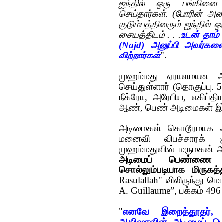
ஐந்தில் ஒரு பங்கினை
செய்தார்கள். (போரின் அ
குடும்பத்தினரும் ஐந்தில் ஒ
சையத்திடம் . . .
உடன் தாம்
(Najd) அனுப்பி அவர்கள
விற்றார்கள்
".
முஹம்மது ஏராளமான அட
செய்துள்ளார் (தொகுப்பு. 
நீக்ரோ, அரேபிய, எகிப்த
ஆண், பெண் அடிமைகள் இர
அடிமைகள் கொடூரமாக அட
மனைவி விபச்சாரக் குற்
முஹம்மதுவின் மருமகன் 
அடிமைப் பெண்ணை ஆ
சொல்லும்படியாக மிருகத
Rasulallah" விலிருந்து ம
A. Guillaume”, பக்கம் 496 
"
எனவே இறைத்தூதர், வ
ஆயிஷாவின் அடிமைப் பெண