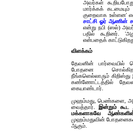
அவர்கள் கூறியபோ
மார்க்கக் கடமையும்
குறைவாக உள்ளன' என
சாட்சி ஓர் ஆணின் ச
என்று நபி (ஸல்) அவ
பதில் கூறினர். 'அ
என்பதைக் காட்டுகிற
விளக்கம்
தேவனின் பார்வையில் 
போதனை சொல்கிறது
நீங்களெல்லாரும் கிறிஸ்து 
கண்ணோட்டத்தில் தேவன
கையாண்டார்.
முஹம்மது, பெண்களை, அடி
வைத்தார்.
இன்றும் கூட
மக்களாகவே ஆண்களின் கட
முஹம்மதுவின் போதனைகளி
ஆகும்.