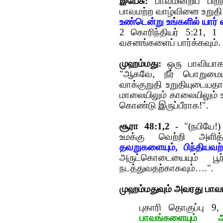
இயேசு:
பாவமின்றிப் பிற
பாவமற்ற வாழ்வினை உறுதி 
உண்டென்று உங்களில் யார் எ
2 கொரிந்தியர் 5:21, 1
வசனங்களைப் பார்க்கவும்.
முஹம்மது:
ஒரு பாவியாகப்
"ஆகவே, நீர் பொறுமைய
வாக்குறுதி உறுதியுடையதா
மாலையிலும் காலையிலும் உம
கொண்டு இருப்பீராக!".
சூரா 48:1,2
- "(நபியே
உமக்கு வெற்றி அளித
தவறுகளையும், பிந்தியவற
அருட்கொடையையும் ப
நடத்துவதற்காகவும்….".
முஹம்மதுவும் அவரது பா
புகாரி தொகுப்பு 9,
பாவங்களையும் அ