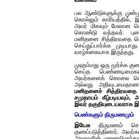
விளக்கம்
பல ஆண்டுகளுக்கு முன்
கொல்லும் காரியத்தில், 
அவர் மிகவும் மேலான ச
கொண்டு வந்தவர். பு
மனிதனை சித்திரவதை செ
செய்துப்பார்க்க முடிய
வாழ்க்கையாக இருந்தது.
முஹம்மது ஒரு மூர்க்க குண
செய்த பெண்ண‌டிமை
அவர்களைக் கொலை செய்
அல்லது அறிவுடமைதா
மனிதனைச் சித்திரவதை ச
சமுதாயம் கீழ்படியவும்
இவர் தகுதியுடையவராக இர
பெண்களும் திருமணமும்
இயேசு
திருமணம் செய
குணப்படுத்தினார். அவர்
அவரவரின் மனைவிமார்களை