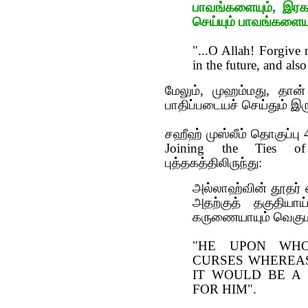
பாவங்களையும், இர
செய்யும் பாவங்களையு
"...O Allah! Forgive m
in the future, and also 
மேலும், முஹம்மது, தான்
பாதிப்படையச் செய்தும் இ
சஹீஹ் முஸ்லீம் தொகுப்பு 
Joining the Ties of
புத்தகத்திலிருந்து:
அல்லாஹ்வின் தூத‌ர் 
அத‌ற்குத் த‌குதியா
க‌ருணையாயும் வெகும‌த
"HE UPON WHO
CURSES WHEREAS 
IT WOULD BE A
FOR HIM".