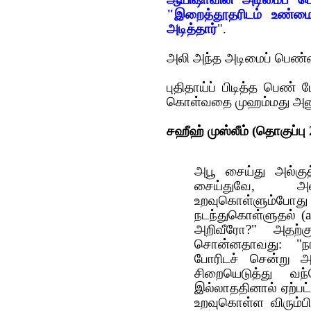
"இறைத்தூதரிடம் உண்ம
அடித்தார்
".
அலி அந்த அடிமைப் பெண்
புதிதாய்ப் பிடித்த பெண்
கொள்வதை முஹம்மது அனும
சஹீஹ் முஸ்லீம் (தொகுப்பு 
அபூ சைய்து அல்குத
சைய்துவே, அல
உறவுகொள்ளும்ப
நடந்துகொள்ளுதல் (al-
அறிவீரோ?" அதற்
சொன்னதாவது: "நா
போரிடச் சென்று அ
சிறையெடுத்து வந
இல்லாததினால் ஏற்பட
உறவுகொள்ள விரும்ப