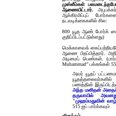
முஸ்லீம்கள் ப‌ல‌மடைந்த‌ப
ஆணையிட்டார்.
அபுப‌க்க‌
ஆக்கிர‌மிப்புப் போர்க
ந‌ட‌வ‌டிக்கைக‌ளில் சில‌:
800 யூத‌ ஆண் போர்க் க
குறிப்பிட‌ப்ப‌ட்டுள்ள‌து)
மெக்காவைக் கைப்ப‌ற்றிய‌போத
ஆணை பிற‌ப்பித்தார். அதி
அடிமைப் பெண்க‌ள். (பார
Muhammad” பக்கங்கள் 55
அவர் யூதப் பட்டணம
யூதத்தலைவர்களில்
பணத்தின் இருப்பிடத
அந்த மனிதன் அதைச
தருவாயில் அவன
"முஹம்மதுவின் வாழ
515 ஐப் பார்க்கவும்