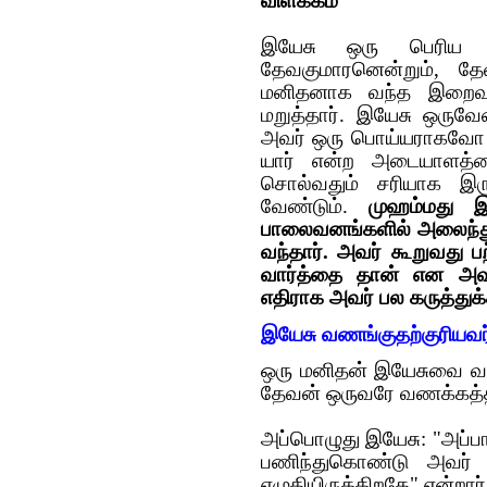
விளக்கம்
இயேசு ஒரு பெரிய த
தேவகுமாரனென்றும், தே
மனிதனாக வந்த இறைவன்
மறுத்தார். இயேசு ஒருவ
அவர் ஒரு பொய்யராகவோ 
யார் என்ற அடையாளத்தை
சொல்வதும் சரியாக இர
வேண்டும்.
முஹம்மது இ
பாலைவனங்களில் அலைந்து
வந்தார். அவர் கூறுவது 
வார்த்தை தான் என அவர்
எதிராக அவர் பல கருத்துக
இயேசு வணங்குதற்குரியவர
ஒரு மனிதன் இயேசுவை வ
தேவன் ஒருவரே வணக்கத்திற
அப்பொழுது இயேசு: "அப்ப
பணிந்துகொண்டு அவர்
எழுதியிருக்கிறதே" என்றார்