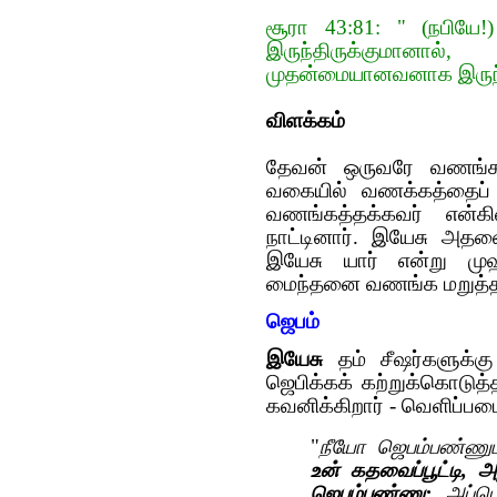
சூரா 43:81: " (நபியே!)
இருந்திருக்குமான
முதன்மையானவனாக இருந்த
விளக்கம்
தேவ‌ன் ஒருவ‌ரே வ‌ண‌ங்க‌த
வகையில் வ‌ண‌க்க‌த்தைப் 
வ‌ண‌ங்க‌த்த‌க்க‌வ‌ர் 
நாட்டினார். இயேசு அத‌னை
இயேசு யார் என்று முஹ
மைந்த‌னை வ‌ண‌ங்க‌ ம‌றுத்த
ஜெபம்
இயேசு
தம் சீஷர்களுக்க
ஜெபிக்கக் கற்றுக்கொடு
கவனிக்கிறார் - வெளிப்
"
நீயோ ஜெபம்பண்ணும்
உன் கதவைப்பூட்டி, அ
ஜெபம்பண்ணு;
அப்பொழ