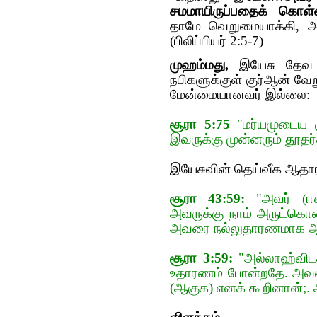
சமமாயிருப்பதைக் கொ
தாமே வெறுமையாக்கி, அட
(பிலிப்பியர் 2:5-7)
முஹம்மது,
இயேசு தேவ கு
நபிகளுக்குள் குர்‍ஆன் வ
மேன்மையானவர் இல்லை:
சூரா 5:75
"மர்யமுடைய க
இவருக்கு முன்னரும் தூதர்க
இயேசுவின் தெய்வீக ஆதாரத
சூரா 43:59:
"அவர் (ஈஸ
அவருக்கு நாம் அருட்கொட
அவரை நல்லுதாரணமாக ஆக
சூரா 3:59:
"அல்லாஹ்விடத
உதாரணம் போன்றதே. அவன்
(ஆகுக) எனக் கூறினான்;. அ