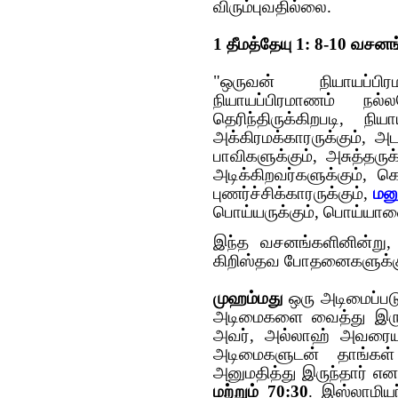
விரும்புவதில்லை.
1 தீமத்தேயு 1: 8-10 வசனங
"ஒருவன் நியாயப்பி
நியாயப்பிரமாணம் நல்ல
தெரிந்திருக்கிறபடி, நிய
அக்கிரமக்காரருக்கும், அட
பாவிகளுக்கும், அசுத்தருக
அடிக்கிறவர்களுக்கும், 
புணர்ச்சிக்காரருக்கும்,
மனு
பொய்யருக்கும், பொய்யாண
இந்த வசனங்களினின்று, 
கிறிஸ்தவ போதனைகளுக்க
முஹம்மது
ஒரு அடிமைப்ப‌டு
அடிமைக‌ளை வைத்து இருந்
அவர், அல்லாஹ் அவ‌ரையும
அடிமைக‌ளுட‌ன் தாங்கள்
அனும‌தித்து இருந்தார் என‌
ம‌ற்றும் 70:30
. இஸ்லாமிய‌