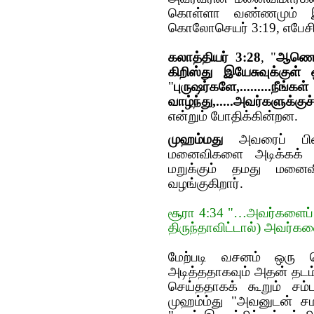
கொள்ளா வண்ணமும் இருக
கொலோசெயர் 3:19, எபேசிய
கலாத்தியர் 3:28
, "
ஆணென்
கிறிஸ்து இயேசுவுக்குள் ஒ
"
புருஷர்களே,......
வாழ்ந்து,.....அவர்களுக
என்றும் போதிக்கின்ற‌ன‌.
முஹம்மது
அவரைப் பின்
மனைவிகளை அடிக்கக் கட
மறுக்கும் தமது மனை
வழங்குகிறார்.
சூரா 4:34 "…அவர்களைப் பட
திருந்தாவிட்டால்) அவர்க
மேற்படி வசனம் ஒரு
அடித்ததாகவும் அதன் தடம் ம
செய்ததாகக் கூறும் சம்
முஹம்ம்து "அவனுடன் சம