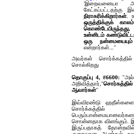
'இறைவனையா அவர்
கேட்கப்பட்டதற்கு 
நிராகரிக்கிறார்கள்
. 
ஒருத்திக்குக் கா
கொண்டேயிருந்தது, 
உன்னிடம் கண்டுவிட்ட
ஒரு நன்மையையும்
என்றார்கள்..."
அவ‌ர்க‌ள் சொர்க்க‌த்த
சொல்கிற‌து‌
தொகுப்பு 4, #6600:
"அல்
அறிவித்தார்,"
சொர்கத்தில
ஆவார்கள்
"
இவ்விர‌ண்டு ஹ‌தீஸ்க‌ளை
சொர்க்க‌‌த்தில் ச
பெரும்பான்மையான‌வ‌ர்
சொன்ன‌தாக‌ விள‌ங்கும். இ
இருப்பதாகத் தோன்றவி