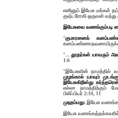
எனினும் இயேசு மக்கள் 
குஷ்டரோகி ஒருவன் வந்து அ
இயேசுவை வணங்கும்படி ப
"
குமாரனைக் கனம்பண்
கனம்பண்ணாதவனாயிருக்க
"...
தூதர்கள் யாவரும் அ
1:6
"இயேசுவின் நாமத்தில் 
முழங்கால் யாவும் முடங்கும
இயேசுகிறிஸ்து கர்த்தரென
எல்லா நாமத்திற்கும் ம
பிலிப்பியர் 2:10, 11
முஹம்மது:
இயேசு வணங்கத்
இயேசு வணங்கத்தக்கவரில்