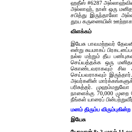
ஹதீஸ் #6287 அல்லாஹ்வி
அல்லாஹ், நான் ஒரு மனித
சபித்து இருந்தாலோ அ
தூய கருணையின் ஊற்றாக 
விளக்கம்
இயேசு பாவமற்றவர் தேவனின
என்று சுயமாகப் பிரகடனப
நல்ல மற்றும் தீய பண்ப
செய்யத்தக்க ஒரு மனித
கொண்டவராகவும் சில ச
செய்பவராகவும் இருந்தார்
அவர்களின் மார்க்கங்களுக்
பரிசுத்தர். முஹம்மதுவ
நாளைக்கு 70,000 முறை 
நீங்கள் யாரைப் பின்பற்றுவீ
மனம் திரும்ப விரும்புகின்
இயேசு
யோவான் 8: 2 முதல் 11 வ