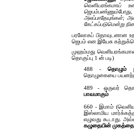
வெளியரங்கமாய் உனக
ஜெபம்பண்ணும்போது
அலப்பாதேயுங்கள்; அ
கேட்கப்படுமென்று நி
பரலோகப் பிதாவுடனான உ
ஜெபம் என இயேசு கற்றுக்க
முஹம்மது வெளியரங்கமா
தொகுப்பு 1 ன் படி)
488 -
தொழும் ந
தொழுகையை பயனற்றத
489 - ஒருவர் தொ
பாவமாகும்
660 - இமாம் (வெள
இஸ்லாமிய மார்க்கத்
எழுவது கூடாது. அவ்
கழுதையின் முகத்தைப