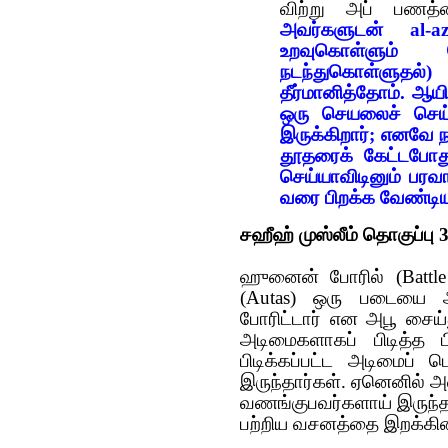
விற்று அப் பணத்
அவர்களுடன் al-az
உறவுகொள்ளும் 
நடந்துகொள்ளுத
தீர்மானித்தோம். ஆய
ஒரு செயலைச் செய்
இருக்கிறார்; எனவே 
தூதரைக் கேட்டபோத
செய்யாவிடினும் பரவா
வரை பிறக்க வேண்டிய‌
சஹீஹ் முஸ்லீம் தொகுப்பு 
ஹுனைன் போரில் (Battle
(Autas) ஒரு ப‌டையை அனு
போரிட்டார் என‌ அபூ சைய்
அடிமைக‌ளாக‌ப் பிடித்த‌ 
பிடிக்க‌ப்ப‌ட்ட‌ அடிமைப்
இருந்தார்க‌ள். ஏனெனில் அவ
வ‌ண‌ங்குப‌வ‌ர்க‌ளாய் இருந
ப‌ற்றிய‌ வ‌ச‌ன‌த்தை இற‌க்கி