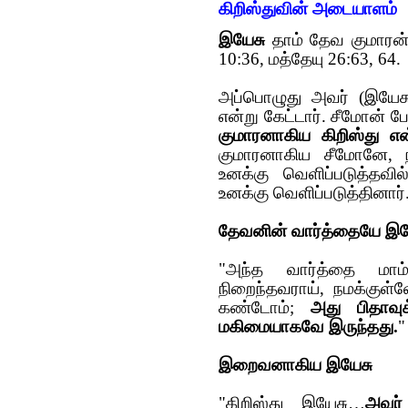
கிறிஸ்துவின் அடையாளம்
இயேசு
தாம் தேவ குமாரன்
10:36, மத்தேயு 26:63, 64.
அப்பொழுது அவர் (இயேசு
என்று கேட்டார். சீமோன் ப
குமாரனாகிய கிறிஸ்து என
குமாரனாகிய சீமோனே, ந
உனக்கு வெளிப்படுத்தவ
உனக்கு வெளிப்படுத்தினார்.
தேவனின் வார்த்தையே இய
"அந்த வார்த்தை மாம்ச
நிறைந்தவராய், நமக்கு
கண்டோம்;
அது பிதாவு
மகிமையாகவே இருந்தது.
"
இறைவனாகிய இயேசு
"கிறிஸ்து இயேசு…
அவர்