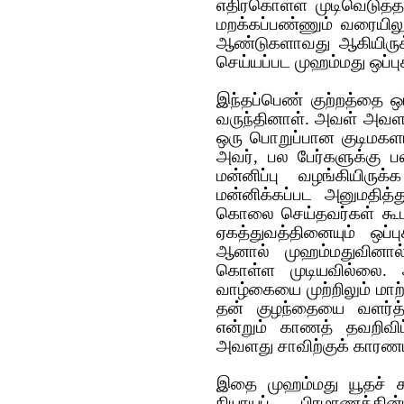
எதிர்கொள்ள முடிவெடுத்தார
ம‌ற‌க்க‌ப்ப‌ண்ணும் வ‌ரையி
ஆண்டுக‌ளாவ‌து ஆகியிருக
செய்ய‌ப்ப‌ட‌ முஹம்மது ஒப்ப
இந்த‌ப்பெண் குற்ற‌த்தை ஒப
வருந்தினாள். அவ‌ள் அவ‌ள‌த
ஒரு பொறுப்பான குடிம‌க‌ளா
அவ‌ர், ப‌ல‌ பேர்க‌ளுக்கு 
ம‌ன்னிப்பு வ‌ழ‌ங்கியிரு
ம‌ன்னிக்க‌ப்ப‌ட‌ அனும‌தித
கொலை செய்த‌வ‌ர்க‌ள் கூட‌
ஏகத்துவத்தினையும் ஒப்புக்
ஆனால் முஹம்மதுவினால் 
கொள்ள‌ முடிய‌வில்லை. 
வாழ்கையை முற்றிலும் மாற
தன் குழந்தையை வளர்த்
என்றும் காணத் தவறிவிட்
அவ‌ள‌து சாவிற்குக் கார‌ண‌
இதை முஹம்மது யூதச் சட
நியாயப் பிரமாணத்தின