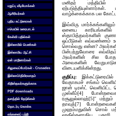
மனிதர் மத்தியில்
மறுப்பு வீடியோக்கள்
ஏற்படுத்தியுள்ளார்கள்
வாழ்க்கைக்காக பல கோட்ப
ஆசிரியர்கள்
புதிய கட்டுரைகள்
இவ்விரு மார்க்கங்களில
ஈமெயில் உரையாடல்
ஏனைய காரியங்களில்
ஸ்தாபித்தவர்களின் குண
கேள்வி பதில்கள்
ஒப்பீடுகள் எவ்வண்ணம் உ
இஸ்லாமில் பெண்கள்
சொல்வது என்ன? அவர்கள
பின்பற்றுவோரை எவ்விதம
இஸ்லாமிய ஆட்சி
அவர்களின் சில போதனை
ஏன் மாறினார்கள்
அவைகளின் வேறுபாடுக
விடையளிக்கின்றது.
சிலுவைப்போர்கள் - Crusades
இஸ்லாம்/தீவிரவாதம்
குறிப்பு:
இக்கட்டுரையில்
வேதாகமச் சங்கம் வெளியிட
கிறிஸ்தவர்களுக்காக‌
ஜான் டிரஸ்ட் வெளியிட்ட 
PDF downloads
முஸ்லீம்[4] போன்றவைக
ரசூலுல்லாஹ்[5]" மற்றும் 
தளத்தில் தேடுங்கள்
தாவுத்[7] போன்றவைகளி
தொடர்பு கொள்க‌
முஹம்மதுவின் சொல் மற்
எங்களைப் பற்றி
ஹதீஸ்களாகிய புகாரி 