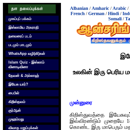
Albanian
/
Amharic
/
Arabic
/
French
/
German
/
Hindi
/
Ind
Somali
/
Ta
முகப்புப் பக்கம்
இஸ்லாமிய அகராதி
தளவரைப் படம்
படமும் பாடமும்
WhatsApp வழி(லி)கள்
இய
Islam Quiz - இஸ்லாம்
வினாடிவினா
உலகின் இரு பெரிய ம
தேவன் & அல்லாஹ்
இயேசு யார்?
பைபிள்
கிறிஸ்தவம்
முன்னுரை
குர்‍ஆன்
கிறிஸ்துவ‌த்தை இயேசுவு
முஹம்மது
இவ்விர‌ண்டும் முறையே 18
கொண்ட‌ இரு மாபெரும் ம‌த‌
விவாத மறுப்புக்கள்