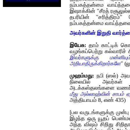
நம்பகத்தன்மை வாய்ந்த
இஷாக்கின் "சீரத் ரசூலுல்
தபரியின் "சரித்திரம்
நம்பகத்தன்மை வாய்ந்தவை
அவர்களின் இறுதி வார்த்த
இயேசு:
தாம் காட்டிக் க
வழ‌ங்கப்பெற்று கல்வாரிச
இவர்களுக்கு மன்னிய
அறியாதிருக்கிறார்களே
" (ல
முஹம்மது:
நபி (ஸல்) அவர
நிலையில் அவர்கள் இ
அடக்கஸ்தலங்களை வணக்
மீது அல்லாஹ்வின் சாபம் ஏற
அத்தியாயம் 8, எண் 435)
[பல வருடங்களுக்கு முன
இழந்த ஒரு யூதப் பெண்மண
அந்த விஷ‌ம் சிறிது சி