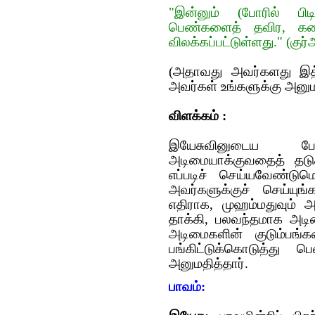
"இன்னும் (போரில் பிட
பெண்களைத் தவிர, கண
விலக்கப்பட்டுள்ளது." (குர்
(அதாவ‌து அவ‌ர்க‌ளது இத்த
அவர்கள் உங்களுக்கு அனுமத
விளக்கம் :
இயேசுவினுடைய 
அடிமையாக்குவதைத் தடுத
எப்படிச் செய்யவேண்டுமெ
அவர்களுக்குச் செய்யுங
எதிராக‌, முஹம்மதுவும்
தாக்கி, பலவந்தமாக அடிம
அடிமைகளின் குடும்பங்
பங்கிட்டுக்கொடுத்து 
அனுமதித்தார்.
பாவம்: