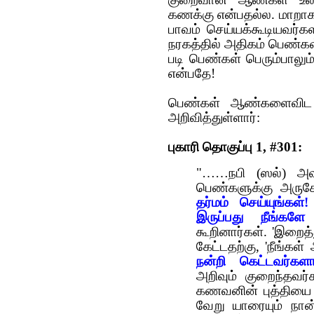
குறைவான ஆண்கள் உலகத
கணக்கு என்பதல்ல. மாற
பாவம் செய்யக்கூடியவர்க
ந‌ர‌க‌த்தில் அதிக‌ம் பெண்க
படி பெண்க‌ள் பெரும்பாலும்
என்ப‌தே!
பெண்கள் ஆண்களைவிட அ
அறிவித்துள்ளார்:
புகாரி தொகுப்பு 1, #301:
"……நபி (ஸல்) அவர
பெண்களுக்கு அருகே
தர்மம் செய்யுங்க
இருப்பது நீங்களே
கூறினார்கள். 'இறைத
கேட்டதற்கு, 'நீங்கள்
நன்றி கெட்டவர்களா
அறிவும் குறைந்தவ
கணவனின் புத்தியை 
வேறு யாரையும் நான