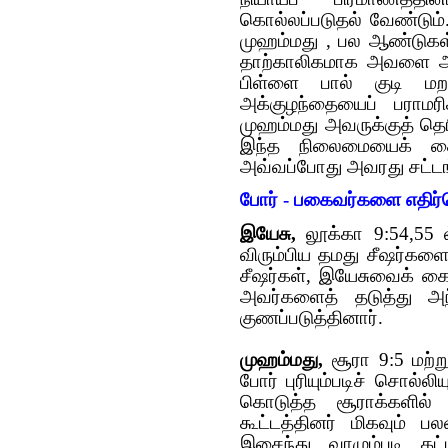
கொல்லப்படுதல் வேண்டும
முஹம்மது , பல ஆண்டுகள்
தாற்காலிகமாக அவளை அனு
பிள்ளை பால் குடி மறக்
அக்குழந்தையைப் பராமரி
முஹம்மது அவருக்குத் த
இந்த நிலைமையைக் கைய
அவ்வப்போது அவரது சட்டங
போர் - பகைவர்களை எதிர
இயேசு,
லூக்கா 9:54,55 ல்
விரும்பிய‌ த‌ம‌து சீஷ‌ர்க
சீஷ‌ர்க‌ள், இயேசுவைக் கை
அவ‌ர்க‌ளைத் த‌டுத்து அந
குண‌ப்ப‌டுத்தினார்.
முஹம்மது,
சூரா 9:5 ம‌ற்ற
போர் புரியும்படிச் சொல்ல
கொடுத்த சூராக்களில் 
கூட்டத்தின‌ர் மிக‌வும் ப‌
இசைந்து வாழும்ப‌டி க‌