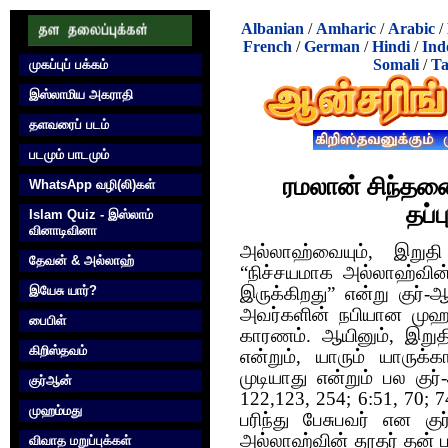
Albanian
/
Amharic
/
Arabic
/
French
/
German
/
Hindi
/
Ind
Somali
/
Ta
முகப்புப் பக்கம்
இஸ்லாமிய அகராதி
தளவரைப் படம்
படமும் பாடமும்
ரமலான் சிந்தனைக
WhatsApp வழி(லி)கள்
தப்ப
Islam Quiz - இஸ்லாம்
வினாடிவினா
அல்லாஹ்வையும், இறுதி ந
தேவன் & அல்லாஹ்
“நிச்சயமாக அல்லாஹ்வின்
இயேசு யார்?
இருக்கிறது” என்று குர்-ஆ
அவர்களின் நபியான முஹம்
பைபிள்
காரணம். ஆயினும், இறுதி ந
கிறிஸ்தவம்
என்றும், யாரும் யாருக்
முடியாது என்றும் பல கு
குர்‍ஆன்
122,123, 254; 6:51, 70; 
முஹம்மது
பரிந்து பேசுபவர் என கு
அல்லாஹ்வின் தூதர் தன் 
விவாத மறுப்புக்கள்