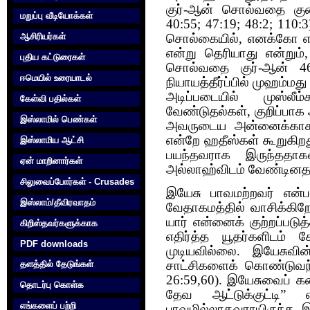
குர்-ஆன் சொல்வதை குற
மறுப்பு வீடியோக்கள்
40:55; 47:19; 48:2; 110:
ஆசிரியர்கள்
சொல்கையில், எனக்கோ என
என்று தெரியாது என்றும்
புதிய கட்டுரைகள்
சொல்வதை குர்-ஆன் 46:
ஈமெயில் உரையாடல்
நியாயத்தீர்ப்பில் முஹம்ம
அடிப்படையில் முஸ்லீ
கேள்வி பதில்கள்
வேண்டுதல்கள், குறிப்பாக 
இஸ்லாமில் பெண்கள்
அவருடைய அன்னைக்காக 
என்றே ஹதீஸ்கள் கூறுகிறது
இஸ்லாமிய ஆட்சி
பயந்தவராக இருந்ததாகவு
ஏன் மாறினார்கள்
அல்லாஹ்விடம் வேண்டினதா
சிலுவைப்போர்கள் - Crusades
இயேசு பாவமற்றவர் என்
இஸ்லாம்/தீவிரவாதம்
வேதாகமத்தில் வாசிக்கிறோ
யார் என்னைக் குற்றப்படு
கிறிஸ்தவர்களுக்காக‌
எதிர்த்த யூதர்களிடம்
PDF downloads
முடியவில்லை. இயேசுவின
சாட்சிகளைக் கொண்டுவந்த
தளத்தில் தேடுங்கள்
26:59,60). இயேசுவைப் கண்
தொடர்பு கொள்க‌
தேவ ஆட்டுக்குட்டி
எங்களைப் பற்றி
பாவமில்லாதவராயிருந்த 