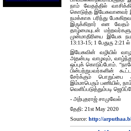
நாம் வேதத்தில் வாசிக்
கொடுத்த இயேசுவானவர் இ
நமக்காக பரிந்து பேசுகிற
இருக்கிறார் என வேதம்
தாழ்மையுடன் மற்றவர்கள
முன்மாதிரியை இயேசு நம
13:13-15; 1 பேதுரு 2:21 ல
இயேசுவின் வழியில் வாழ
அதன்படி வாழவும், வாழ்ந்
ஒப்புக் கொடுப்போம். “ந
பின்பற்றுபவர்களின் கூட
சேர்க்கும் பொறுப்பை 
இம்மாபெரும் பணியில், நா
வெளிப்படுத்தும்படி ஜெபிப்
- அற்புதராஜ் சாமுவேல்
தேதி: 21st May 2020
Source:
http://arputhaa.