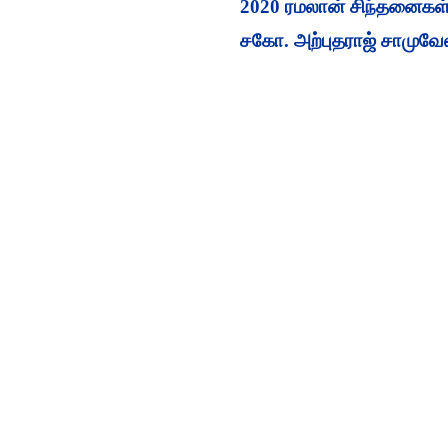
2020 ரமலான் சிந்தனைகள்
சகோ. அற்புதராஜ் சாமுவேல